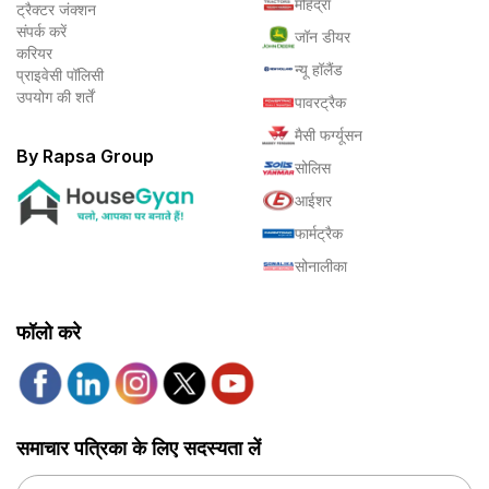
महिंद्रा
ट्रैक्टर जंक्शन
संपर्क करें
जॉन डीयर
करियर
न्यू हॉलैंड
प्राइवेसी पॉलिसी
उपयोग की शर्तें
पावरट्रैक
मैसी फर्ग्यूसन
By Rapsa Group
सोलिस
आईशर
फार्मट्रैक
सोनालीका
फॉलो करे
समाचार पत्रिका के लिए सदस्यता लें