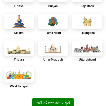
Orissa
Punjab
Rajasthan
Sikkim
Tamil Nadu
Telangana
Tripura
Uttar Pradesh
Uttarakhand
West Bengal
सभी ट्रैक्टर डीलर देखें