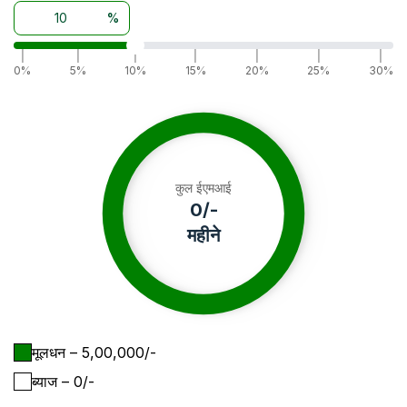
%
|
|
|
|
|
|
|
0%
5%
10%
15%
20%
25%
30%
कुल ईएमआई
0
/-
महीने
मूलधन
– ₹
5,00,000
/-
ब्याज
– ₹
0
/-