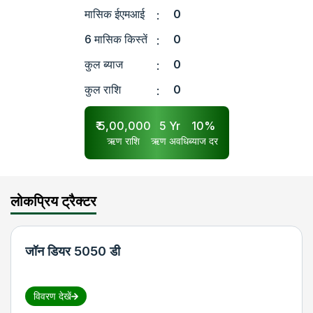
मासिक ईएमआई
0
:
6 मासिक किस्तें
0
:
कुल ब्याज
0
:
कुल राशि
0
:
₹
5,00,000
5
Yr
10
%
ऋण राशि
ऋण अवधि
ब्याज दर
लोकप्रिय ट्रैक्टर
जॉन डियर 5050 डी
विवरण देखें