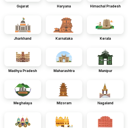
Gujarat
Haryana
Himachal Pradesh
Jharkhand
Karnataka
Kerala
Madhya Pradesh
Maharashtra
Manipur
Meghalaya
Mizoram
Nagaland