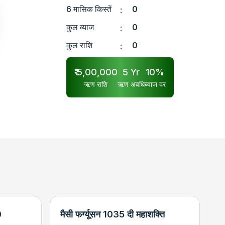
6 मासिक किस्तें
0
:
कुल ब्याज
0
:
कुल राशि
0
:
₹
5,00,000
5
Yr
10
%
ऋण राशि
ऋण अवधि
ब्याज दर
0
मैसी फर्ग्यूसन 1035 दी महाशक्ति
न