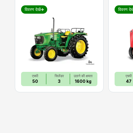
विवरण देखें
विवरण देखे
एचपी
सिलेंडर
उठाने की क्षमता
एचपी
50
3
1600 kg
47