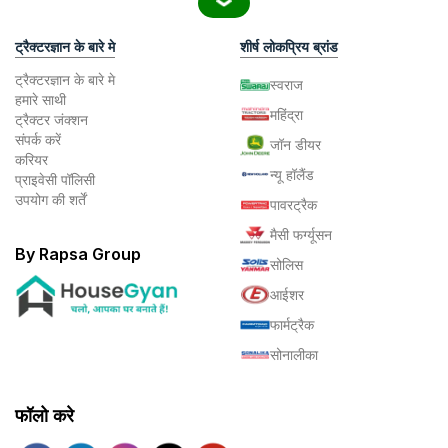
ट्रैक्टरज्ञान के बारे मे
शीर्ष लोकप्रिय ब्रांड
ट्रैक्टरज्ञान के बारे मे
स्वराज
हमारे साथी
महिंद्रा
ट्रैक्टर जंक्शन
संपर्क करें
जॉन डीयर
करियर
न्यू हॉलैंड
प्राइवेसी पॉलिसी
उपयोग की शर्तें
पावरट्रैक
मैसी फर्ग्यूसन
By Rapsa Group
सोलिस
आईशर
फार्मट्रैक
सोनालीका
फॉलो करे