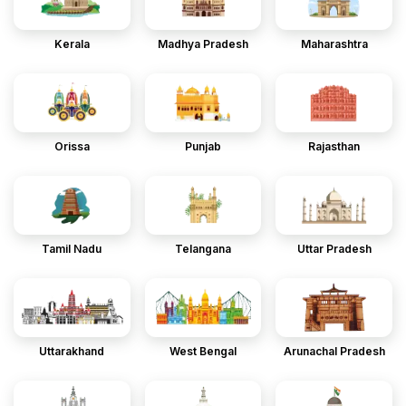
Kerala
Madhya Pradesh
Maharashtra
Orissa
Punjab
Rajasthan
Tamil Nadu
Telangana
Uttar Pradesh
Uttarakhand
West Bengal
Arunachal Pradesh