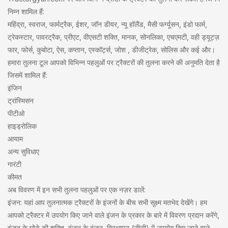
निम्न शामिल हैं:
महिंद्रा, स्वराज, फार्मट्रैक, ईशर, जॉन डीयर, न्यू हॉलैंड, मैसी फर्ग्यूसन, इंडो फार्म,
ट्रेकस्टार, पावरट्रैक, प्रीएट, वीएसटी शक्ति, मानक, सोनलिका, एचएमटी, वही ड्यूट्ज़
फार, फोर्स, कुबोटा, ऐस, कप्तान, एस्कॉर्ट्स, जोश , डीजीट्रेक, सोलिस और कई और।
हमारा तुलना टूल आपको विभिन्न पहलुओं पर ट्रैक्टरों की तुलना करने की अनुमति देता है
जिसमें शामिल हैं:
इंजिन
ट्रांस्मिसन
पीटीओ
हाइड्रोलिक
आयाम
अन्य सुविधाए
गारंटी
कीमत
अब विवरण में इन सभी तुलना पहलुओं पर एक नज़र डालें:
इंजन: यहां आप तुलनात्मक ट्रैक्टरों के इंजनों के बीच सभी सूक्ष्म मतभेद देखेंगे। हम
आपको ट्रैक्टर में उपयोग किए जाने वाले इंजन के प्रकार के बारे में विवरण प्रदान करेंगे,
इंजन के घोड़े की शक्ति, इंजन के इंजन, विस्थापन (सीसी) में उपयोग किए जाने वाले