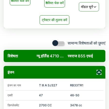
₹
कीमत चेक करें
₹
कीमत चेक करें
मॉडल चुनें
ट्रैक्टर की तुलना करें
सामान्य विशेषताओं को छुपाएं
विशेषता
न्यू हॉलैंड 4710 4WD
स्वराज 855 एफई
इंजन
इंजन का नाम
T III A SJ327
RB33TR1
एचपी
47
46-50
डिस्प्लेसमेंट
2700 CC
3478 cc