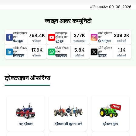
You can find Tractor agencies of all tractor brands in
Jammu Kashmir.
अंतिम अपडेट:
09-08-2026
ज्वाइन आवर कम्युनिटी
फॉलो ट्रैक्टर
सब्सक्राइब
फॉलो ट्रैक्टर
784.4K
277K
239.2K
ज्ञान
ट्रैक्टर ज्ञान
ज्ञान
फेसबुक
यूट्यूब
इंस्टाग्राम
फ़ॉलोअर्स
सब्सक्राइबर
फ़ॉलोअर्स
फॉलो ट्रैक्टर
फॉलो ट्रैक्टर
फॉलो ट्रैक्टर
17.9K
5.8K
1.1K
ज्ञान
ज्ञान
ज्ञान
लिंक्डइन
व्हाट्सएप
ट्विटर
फ़ॉलोअर्स
फ़ॉलोअर्स
फ़ॉलोअर्स
ट्रेक्टरज्ञान ऑफरिंग्स
नए ट्रैक्टर
ट्रैक्टर की तुलना करें
ट्रैक्टर मूल्य