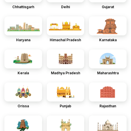
Chhattisgarh
Delhi
Gujarat
Haryana
Himachal Pradesh
Karnataka
Kerala
Madhya Pradesh
Maharashtra
Orissa
Punjab
Rajasthan