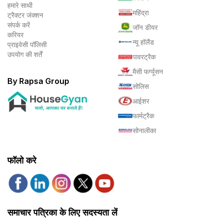
हमारे साथी
महिंद्रा
ट्रैक्टर जंक्शन
संपर्क करें
जॉन डीयर
करियर
न्यू हॉलैंड
प्राइवेसी पॉलिसी
उपयोग की शर्तें
पावरट्रैक
मैसी फर्ग्यूसन
By Rapsa Group
सोलिस
आईशर
फार्मट्रैक
सोनालीका
फॉलो करे
समाचार पत्रिका के लिए सदस्यता लें