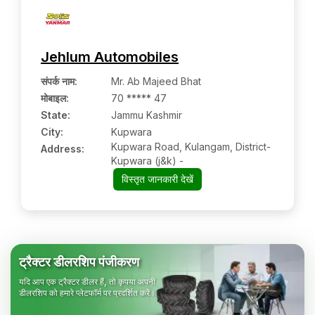
Jehlum Automobiles
संपर्क नाम
:
Mr. Ab Majeed Bhat
मोबाइल
:
70 ***** 47
State:
Jammu Kashmir
City:
Kupwara
Kupwara Road, Kulangam, District-
Address:
Kupwara (j&k) -
विस्तृत जानकारी देखें
ट्रैक्टर डीलरशिप पंजीकरण
यदि आप एक ट्रैक्टर डीलर हैं, तो कृपया अपनी
डीलरशिप को हमारे प्लेटफॉर्म पर प्रदर्शित करें।