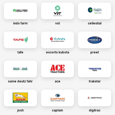
indo farm
vst
cellestial
tafe
escorts kubota
preet
same deutz fahr
ace
trakstar
josh
captain
digitrac