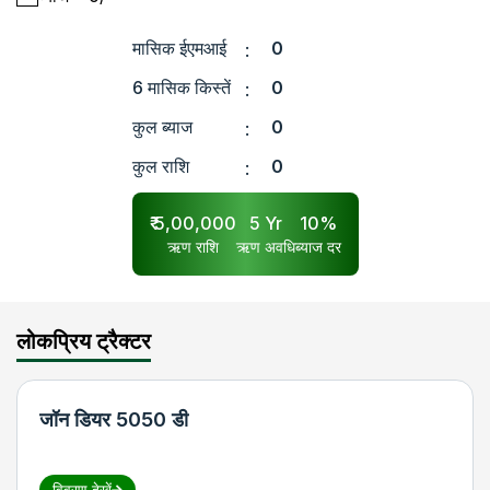
मासिक ईएमआई
0
:
6 मासिक किस्तें
0
:
कुल ब्याज
0
:
कुल राशि
0
:
₹
5,00,000
5
Yr
10
%
ऋण राशि
ऋण अवधि
ब्याज दर
लोकप्रिय ट्रैक्टर
जॉन डियर 5050 डी
विवरण देखें