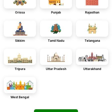
Orissa
Punjab
Rajasthan
Sikkim
Tamil Nadu
Telangana
Tripura
Uttar Pradesh
Uttarakhand
West Bengal