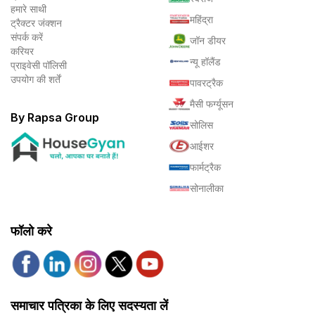
हमारे साथी
महिंद्रा
ट्रैक्टर जंक्शन
संपर्क करें
जॉन डीयर
करियर
न्यू हॉलैंड
प्राइवेसी पॉलिसी
उपयोग की शर्तें
पावरट्रैक
मैसी फर्ग्यूसन
By Rapsa Group
सोलिस
आईशर
फार्मट्रैक
सोनालीका
फॉलो करे
समाचार पत्रिका के लिए सदस्यता लें