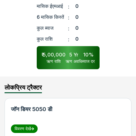
मासिक ईएमआई
0
:
6 मासिक किस्तें
0
:
कुल ब्याज
0
:
कुल राशि
0
:
₹
5,00,000
5
Yr
10
%
ऋण राशि
ऋण अवधि
ब्याज दर
लोकप्रिय ट्रैक्टर
जॉन डियर 5050 डी
विवरण देखें