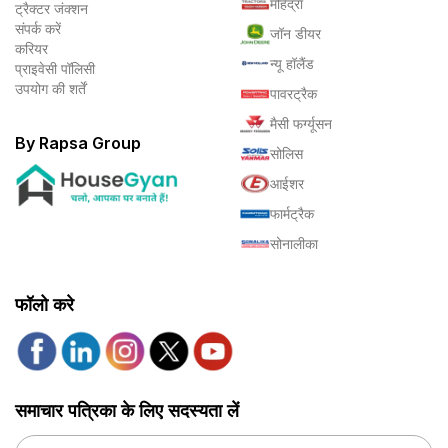
महिंद्रा
ट्रैक्टर जंक्शन
संपर्क करें
जॉन डीयर
करियर
न्यू हॉलैंड
प्राइवेसी पॉलिसी
उपयोग की शर्तें
पावरट्रैक
मैसी फर्ग्यूसन
By Rapsa Group
सोलिस
आईशर
फार्मट्रैक
सोनालीका
फॉलो करे
समाचार पत्रिका के लिए सदस्यता लें