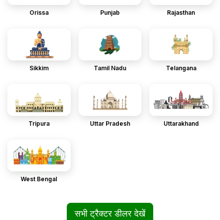
Orissa
Punjab
Rajasthan
Sikkim
Tamil Nadu
Telangana
Tripura
Uttar Pradesh
Uttarakhand
West Bengal
सभी ट्रैक्टर डीलर देखें