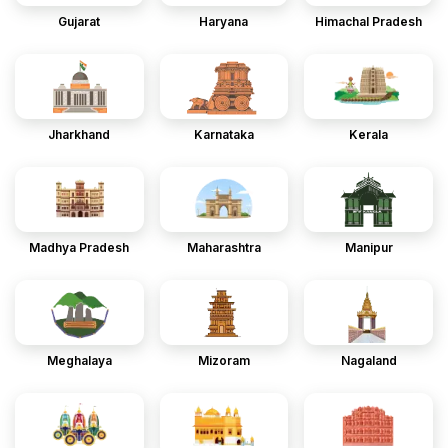
Gujarat
Haryana
Himachal Pradesh
Jharkhand
Karnataka
Kerala
Madhya Pradesh
Maharashtra
Manipur
Meghalaya
Mizoram
Nagaland