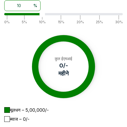
%
|
|
|
|
|
|
|
0%
5%
10%
15%
20%
25%
30%
कुल ईएमआई
0
/-
महीने
मूलधन
– ₹
5,00,000
/-
ब्याज
– ₹
0
/-