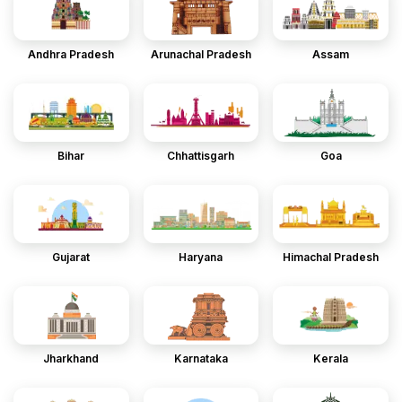
Andhra Pradesh
Arunachal Pradesh
Assam
Bihar
Chhattisgarh
Goa
Gujarat
Haryana
Himachal Pradesh
Jharkhand
Karnataka
Kerala