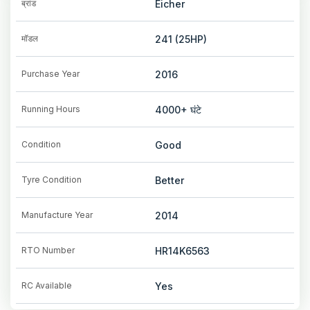
ब्रांड
Eicher
मॉडल
241 (25HP)
Purchase Year
2016
Running Hours
4000+
घंटे
Condition
Good
Tyre Condition
Better
Manufacture Year
2014
RTO Number
HR14K6563
RC Available
Yes