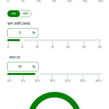
0
5L
10L
15L
20L
25L
30L
साल
महीने
ऋण अवधि (साल)
Yr
|
|
|
|
|
|
|
0
5
10
15
20
25
30
ब्याज दर
%
|
|
|
|
|
|
|
0%
5%
10%
15%
20%
25%
30%