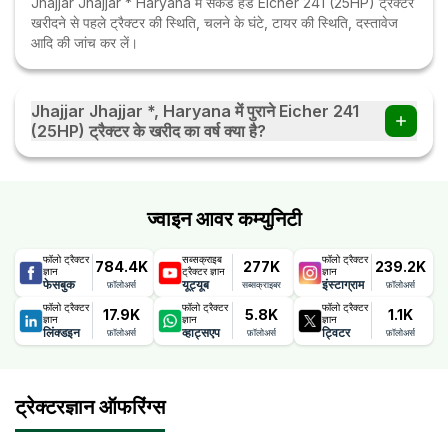
Jhajjar Jhajjar * Haryana में सेकेंड हैंड Eicher 241 (25HP) ट्रैक्टर
खरीदने से पहले ट्रैक्टर की स्थिति, चलने के घंटे, टायर की स्थिति, दस्तावेज
आदि की जांच कर लें।
Jhajjar Jhajjar *, Haryana में पुराने Eicher 241
(25HP) ट्रैक्टर के खरीद का वर्ष क्या है?
Jhajjar Jhajjar *, Haryana में पुराने Eicher 241 (25HP) ट्रैक्टर के
खरीद का वर्ष 2016 है।
ज्वाइन आवर कम्युनिटी
फॉलो ट्रैक्टर
सब्सक्राइब
फॉलो ट्रैक्टर
784.4K
277K
239.2K
ज्ञान
ट्रैक्टर ज्ञान
ज्ञान
फेसबुक
यूट्यूब
इंस्टाग्राम
फ़ॉलोअर्स
सब्सक्राइबर
फ़ॉलोअर्स
फॉलो ट्रैक्टर
फॉलो ट्रैक्टर
फॉलो ट्रैक्टर
17.9K
5.8K
1.1K
ज्ञान
ज्ञान
ज्ञान
लिंक्डइन
व्हाट्सएप
ट्विटर
फ़ॉलोअर्स
फ़ॉलोअर्स
फ़ॉलोअर्स
ट्रेक्टरज्ञान ऑफरिंग्स