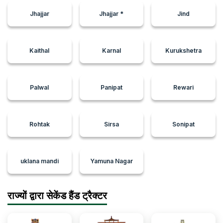
Eicher ट्रैक्टर खरीदकर भी पैसे बचाना चाहते हैं। Jhajjar, Jhajjar *,
Jhajjar
Jhajjar *
Jind
Haryana के किसान इस ट्रैक्टर को खरीद सकते हैं और शक्तिशाली इंजन,
हाई-एंड ट्रांसमिशन और अन्य उन्नत सुविधाओं का आनंद ले सकते हैं।
ट्रैक्टरज्ञान पर, हम आपको हर संभव सहायता प्रदान करते हैं ताकि Jhajjar,
Jhajjar *, Haryana के किसान किसी विश्वसनीय विक्रेता से सेकेंड-हैंड
Kaithal
Karnal
Kurukshetra
Eicher 241 (25HP) ट्रैक्टर आसानी से खरीद सकें।
Palwal
Panipat
Rewari
Rohtak
Sirsa
Sonipat
uklana mandi
Yamuna Nagar
राज्यों द्वारा सेकेंड हैंड ट्रैक्टर