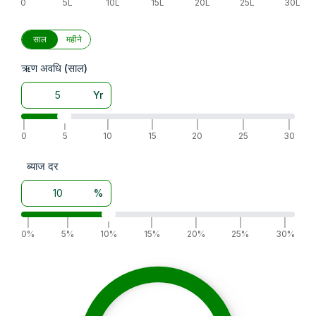
0
5L
10L
15L
20L
25L
30L
साल
महीने
ऋण अवधि (साल)
Yr
|
|
|
|
|
|
|
0
5
10
15
20
25
30
ब्याज दर
%
|
|
|
|
|
|
|
0%
5%
10%
15%
20%
25%
30%