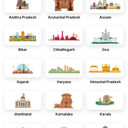
Andhra Pradesh
Arunachal Pradesh
Assam
Bihar
Chhattisgarh
Goa
Gujarat
Haryana
Himachal Pradesh
Jharkhand
Karnataka
Kerala