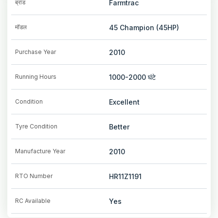
ब्रांड
Farmtrac
मॉडल
45 Champion (45HP)
Purchase Year
2010
Running Hours
1000-2000
घंटे
Condition
Excellent
Tyre Condition
Better
Manufacture Year
2010
RTO Number
HR11Z1191
RC Available
Yes