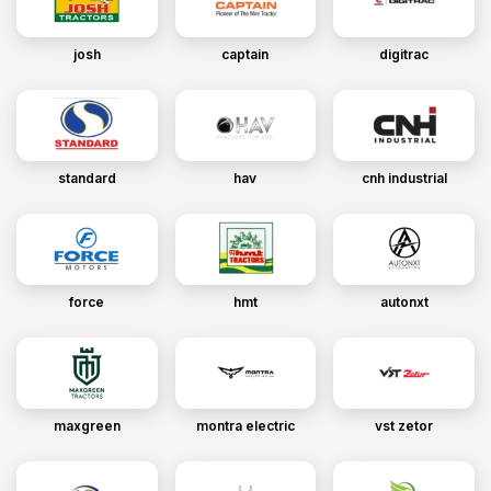
josh
captain
digitrac
standard
hav
cnh industrial
force
hmt
autonxt
maxgreen
montra electric
vst zetor