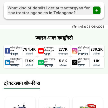
What kind of details i get at tractorgyan for
Hav tractor agencies in Telangana?
At tractorgyan get Hav tractor showrooms in Telangana
contact number, email, city, pincode, address.
अंतिम अपडेट:
08-08-2026
ज्वाइन आवर कम्युनिटी
फॉलो ट्रैक्टर
सब्सक्राइब
फॉलो ट्रैक्टर
784.4K
277K
239.2K
ज्ञान
ट्रैक्टर ज्ञान
ज्ञान
फेसबुक
यूट्यूब
इंस्टाग्राम
फ़ॉलोअर्स
सब्सक्राइबर
फ़ॉलोअर्स
फॉलो ट्रैक्टर
फॉलो ट्रैक्टर
फॉलो ट्रैक्टर
17.9K
5.8K
1.1K
ज्ञान
ज्ञान
ज्ञान
लिंक्डइन
व्हाट्सएप
ट्विटर
फ़ॉलोअर्स
फ़ॉलोअर्स
फ़ॉलोअर्स
ट्रेक्टरज्ञान ऑफरिंग्स