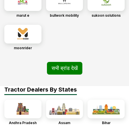
marut e
bullwork mobility
sukoon solutions
moonrider
सभी ब्रांड देखें
Tractor Dealers By States
Andhra Pradesh
Assam
Bihar