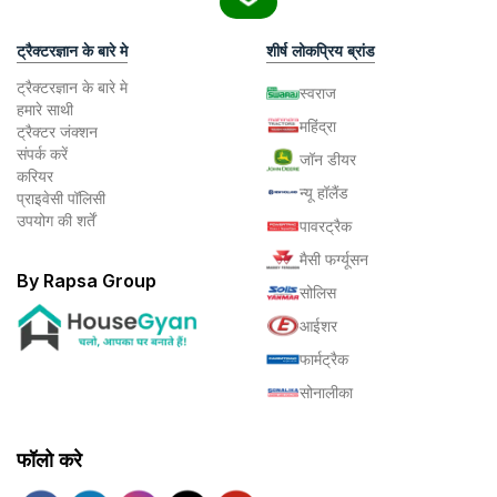
ट्रैक्टरज्ञान के बारे मे
शीर्ष लोकप्रिय ब्रांड
ट्रैक्टरज्ञान के बारे मे
स्वराज
हमारे साथी
महिंद्रा
ट्रैक्टर जंक्शन
संपर्क करें
जॉन डीयर
करियर
न्यू हॉलैंड
प्राइवेसी पॉलिसी
उपयोग की शर्तें
पावरट्रैक
मैसी फर्ग्यूसन
By Rapsa Group
सोलिस
आईशर
फार्मट्रैक
सोनालीका
फॉलो करे