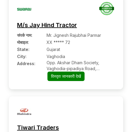
M/s Jay Hind Tractor
संपर्क नाम
:
Mr. Jignesh Rajubhai Parmar
मोबाइल
:
XX ***** 72
State:
Gujarat
City:
Vaghodia
Opp. Akshar Dham Society,
Address:
Vaghodia-pipadiya Road,
Vaghodia:- 391760, Vadodara,
विस्तृत जानकारी देखें
Gujarat
Tiwari Traders