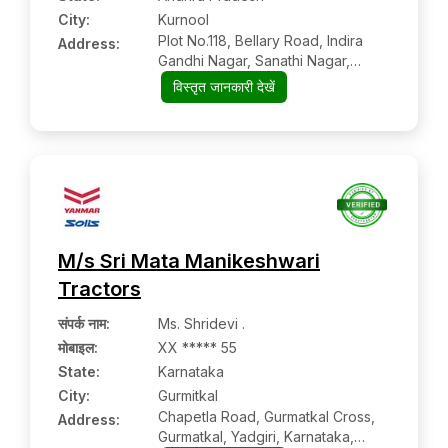
City:
Kurnool
Plot No.118, Bellary Road, Indira
Address:
Gandhi Nagar, Sanathi Nagar,
Kurnool
विस्तृत जानकारी देखें
M/s Sri Mata Manikeshwari
Tractors
संपर्क नाम
:
Ms. Shridevi .
मोबाइल
:
XX ***** 55
State:
Karnataka
City:
Gurmitkal
Chapetla Road, Gurmatkal Cross,
Address:
Gurmatkal, Yadgiri, Karnataka,