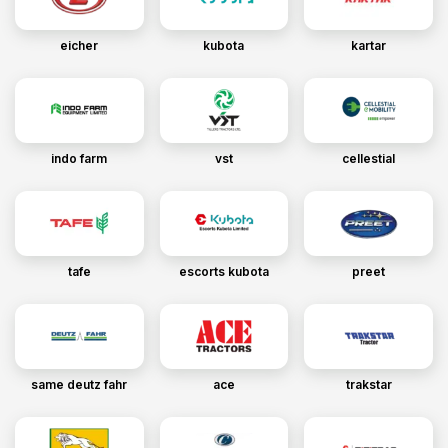
eicher
kubota
kartar
indo farm
vst
cellestial
tafe
escorts kubota
preet
same deutz fahr
ace
trakstar