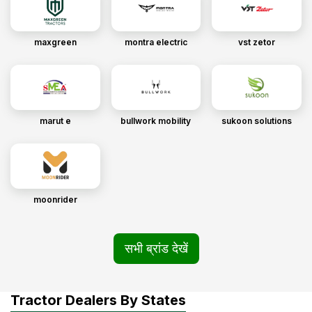
maxgreen
montra electric
vst zetor
marut e
bullwork mobility
sukoon solutions
moonrider
सभी ब्रांड देखें
Tractor Dealers By States