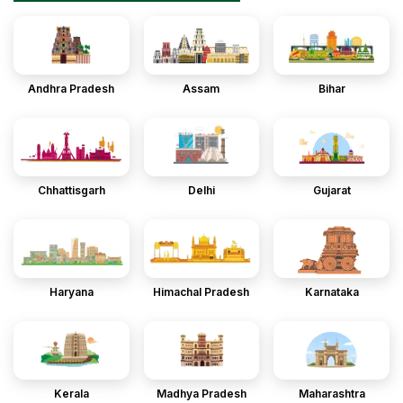
Andhra Pradesh
Assam
Bihar
Chhattisgarh
Delhi
Gujarat
Haryana
Himachal Pradesh
Karnataka
Kerala
Madhya Pradesh
Maharashtra