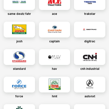
same deutz fahr
ace
trakstar
josh
captain
digitrac
standard
hav
cnh industrial
force
hmt
autonxt