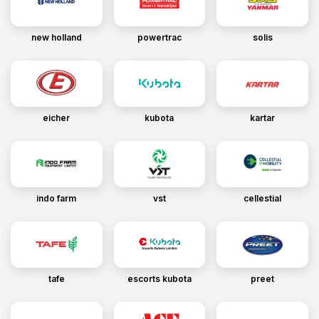
new holland
powertrac
solis
eicher
kubota
kartar
indo farm
vst
cellestial
tafe
escorts kubota
preet