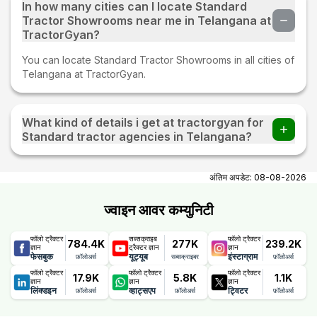
In how many cities can I locate Standard
Tractor Showrooms near me in Telangana at
TractorGyan?
You can locate Standard Tractor Showrooms in all cities of
Telangana at TractorGyan.
What kind of details i get at tractorgyan for
Standard tractor agencies in Telangana?
At tractorgyan get Standard tractor showrooms in
Telangana contact number, email, city, pincode, address.
अंतिम अपडेट:
08-08-2026
ज्वाइन आवर कम्युनिटी
फॉलो ट्रैक्टर
सब्सक्राइब
फॉलो ट्रैक्टर
784.4K
277K
239.2K
ज्ञान
ट्रैक्टर ज्ञान
ज्ञान
फेसबुक
यूट्यूब
इंस्टाग्राम
फ़ॉलोअर्स
सब्सक्राइबर
फ़ॉलोअर्स
फॉलो ट्रैक्टर
फॉलो ट्रैक्टर
फॉलो ट्रैक्टर
17.9K
5.8K
1.1K
ज्ञान
ज्ञान
ज्ञान
लिंक्डइन
व्हाट्सएप
ट्विटर
फ़ॉलोअर्स
फ़ॉलोअर्स
फ़ॉलोअर्स