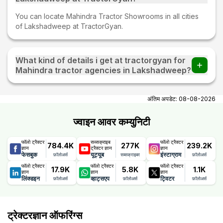
You can locate Mahindra Tractor Showrooms in all cities
of Lakshadweep at TractorGyan.
What kind of details i get at tractorgyan for
Mahindra tractor agencies in Lakshadweep?
At tractorgyan get Mahindra tractor showrooms in
Lakshadweep contact number, email, city, pincode,
अंतिम अपडेट:
08-08-2026
address.
ज्वाइन आवर कम्युनिटी
फॉलो ट्रैक्टर
सब्सक्राइब
फॉलो ट्रैक्टर
784.4K
277K
239.2K
ज्ञान
ट्रैक्टर ज्ञान
ज्ञान
फेसबुक
यूट्यूब
इंस्टाग्राम
फ़ॉलोअर्स
सब्सक्राइबर
फ़ॉलोअर्स
फॉलो ट्रैक्टर
फॉलो ट्रैक्टर
फॉलो ट्रैक्टर
17.9K
5.8K
1.1K
ज्ञान
ज्ञान
ज्ञान
लिंक्डइन
व्हाट्सएप
ट्विटर
फ़ॉलोअर्स
फ़ॉलोअर्स
फ़ॉलोअर्स
ट्रेक्टरज्ञान ऑफरिंग्स