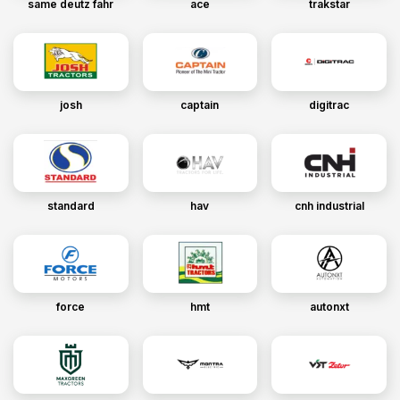
same deutz fahr
ace
trakstar
josh
captain
digitrac
standard
hav
cnh industrial
force
hmt
autonxt