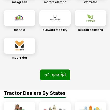
maxgreen
montra electric
vst zetor
marut e
bullwork mobility
sukoon solutions
moonrider
सभी ब्रांड देखें
Tractor Dealers By States