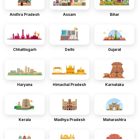
Andhra Pradesh
Assam
Bihar
Chhattisgarh
Delhi
Gujarat
Haryana
Himachal Pradesh
Karnataka
Kerala
Madhya Pradesh
Maharashtra