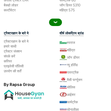
अपोलो ट्रैक्टर टायर
फार्मट्रैक 60
बैकहो लोडर
जॉन डियर 5310
कल्टीवेटर
महिंद्रा 575
ट्रैक्टरज्ञान के बारे मे
शीर्ष लोकप्रिय ब्रांड
ट्रैक्टरज्ञान के बारे मे
स्वराज
हमारे साथी
महिंद्रा
ट्रैक्टर जंक्शन
संपर्क करें
जॉन डीयर
करियर
न्यू हॉलैंड
प्राइवेसी पॉलिसी
उपयोग की शर्तें
पावरट्रैक
मैसी फर्ग्यूसन
By Rapsa Group
सोलिस
आईशर
फार्मट्रैक
सोनालीका