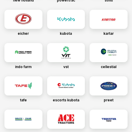
new holland
powertrac
solis
eicher
kubota
kartar
indo farm
vst
cellestial
tafe
escorts kubota
preet