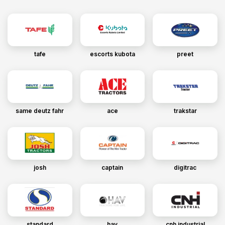
tafe
escorts kubota
preet
same deutz fahr
ace
trakstar
josh
captain
digitrac
standard
hav
cnh industrial