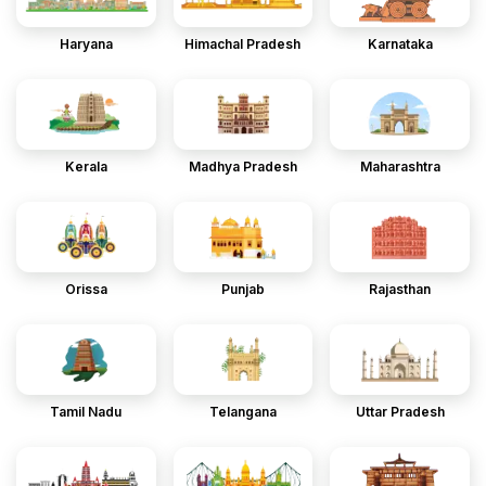
Haryana
Himachal Pradesh
Karnataka
Kerala
Madhya Pradesh
Maharashtra
Orissa
Punjab
Rajasthan
Tamil Nadu
Telangana
Uttar Pradesh