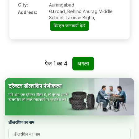
City:
Aurangabad
G.t.road, Behind Anurag Middle
Address:
School, Laxman Bigha,
विस्तृत जानकारी देखें
पेज
1
का
4
अगला
ट्रैक्टर डीलरशिप पंजीकरण
यदि आप एक ट्रैक्टर डीलर हैं, तो कृपया अपनी
डीलरशिप को हमारे प्लेटफॉर्म पर प्रदर्शित करें।
डीलरशिप का नाम