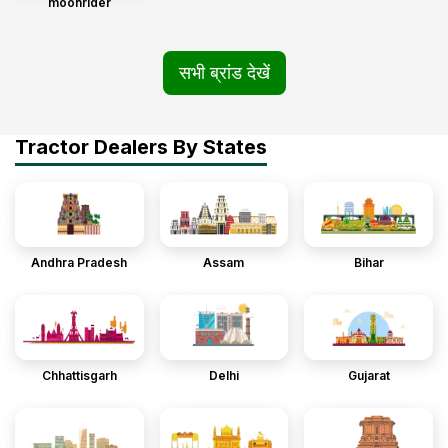
moonrider
सभी ब्रांड देखें
Tractor Dealers By States
Andhra Pradesh
Assam
Bihar
Chhattisgarh
Delhi
Gujarat