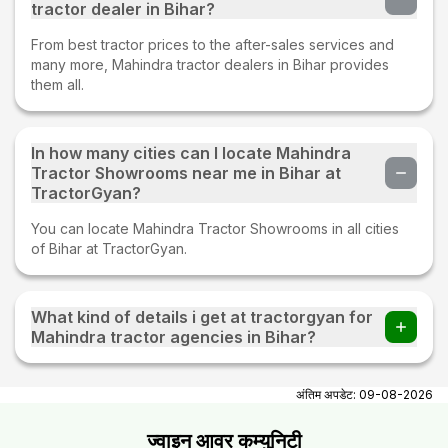
tractor dealer in Bihar?
From best tractor prices to the after-sales services and
many more, Mahindra tractor dealers in Bihar provides
them all.
In how many cities can I locate Mahindra
Tractor Showrooms near me in Bihar at
TractorGyan?
You can locate Mahindra Tractor Showrooms in all cities
of Bihar at TractorGyan.
What kind of details i get at tractorgyan for
Mahindra tractor agencies in Bihar?
At tractorgyan get Mahindra tractor showrooms in Bihar
contact number, email, city, pincode, address.
अंतिम अपडेट:
09-08-2026
ज्वाइन आवर कम्युनिटी