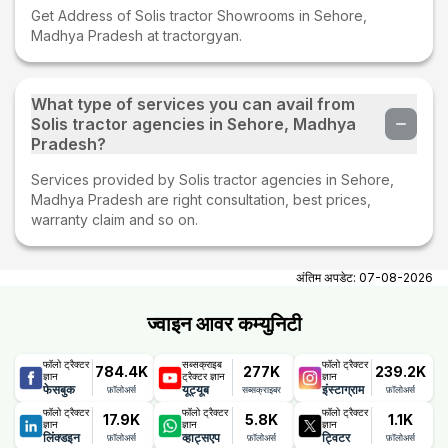
Get Address of Solis tractor Showrooms in Sehore,
Madhya Pradesh at tractorgyan.
What type of services you can avail from
Solis tractor agencies in Sehore, Madhya
Pradesh?
Services provided by Solis tractor agencies in Sehore,
Madhya Pradesh are right consultation, best prices,
warranty claim and so on.
अंतिम अपडेट:
07-08-2026
ज्वाइन आवर कम्युनिटी
फॉलो ट्रैक्टर
सब्सक्राइब
फॉलो ट्रैक्टर
784.4K
277K
239.2K
ज्ञान
ट्रैक्टर ज्ञान
ज्ञान
फेसबुक
यूट्यूब
इंस्टाग्राम
फ़ॉलोअर्स
सब्सक्राइबर
फ़ॉलोअर्स
फॉलो ट्रैक्टर
फॉलो ट्रैक्टर
फॉलो ट्रैक्टर
17.9K
5.8K
1.1K
ज्ञान
ज्ञान
ज्ञान
लिंक्डइन
व्हाट्सएप
ट्विटर
फ़ॉलोअर्स
फ़ॉलोअर्स
फ़ॉलोअर्स