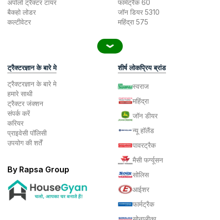
अपोलो ट्रैक्टर टायर
फार्मट्रैक 60
बैकहो लोडर
जॉन डियर 5310
कल्टीवेटर
महिंद्रा 575
ट्रैक्टरज्ञान के बारे मे
शीर्ष लोकप्रिय ब्रांड
ट्रैक्टरज्ञान के बारे मे
स्वराज
हमारे साथी
महिंद्रा
ट्रैक्टर जंक्शन
संपर्क करें
जॉन डीयर
करियर
न्यू हॉलैंड
प्राइवेसी पॉलिसी
उपयोग की शर्तें
पावरट्रैक
मैसी फर्ग्यूसन
By Rapsa Group
सोलिस
आईशर
फार्मट्रैक
सोनालीका