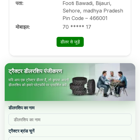
पता
:
Footi Bawadi, Bijauri,
Sehore, madhya Pradesh
Pin Code – 466001
मोबाइल
:
70 ***** 17
डीलर से जुड़ें
ट्रैक्टर डीलरशिप पंजीकरण
यदि आप एक ट्रैक्टर डीलर हैं, तो कृपया अपनी
डीलरशिप को हमारे प्लेटफॉर्म पर प्रदर्शित करें।
डीलरशिप का नाम
ट्रैक्टर ब्रांड चुनें