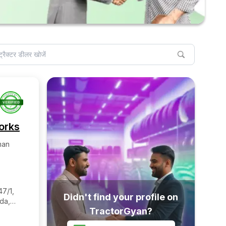
orks
man
7/1,
Didn't find your profile on
da,
TractorGyan?
ana,