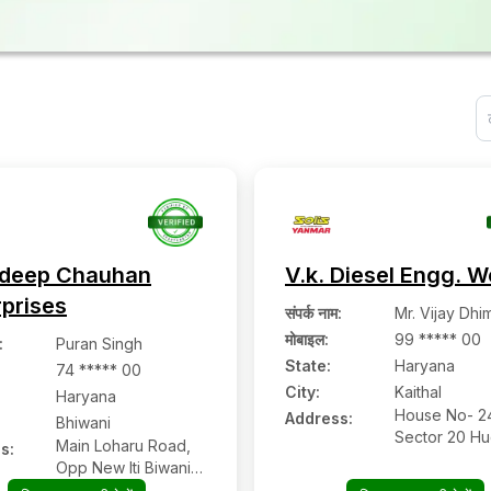
deep Chauhan
V.k. Diesel Engg. W
rprises
संपर्क नाम
:
Mr. Vijay Dhi
मोबाइल
:
99 ***** 00
:
Puran Singh
State:
Haryana
74 ***** 00
City:
Kaithal
Haryana
House No- 24
Address:
Bhiwani
Sector 20 Hu
Main Loharu Road,
s:
Kaithal, Hary
Opp New Iti Biwani,
136027
Bhiwani Lohar,