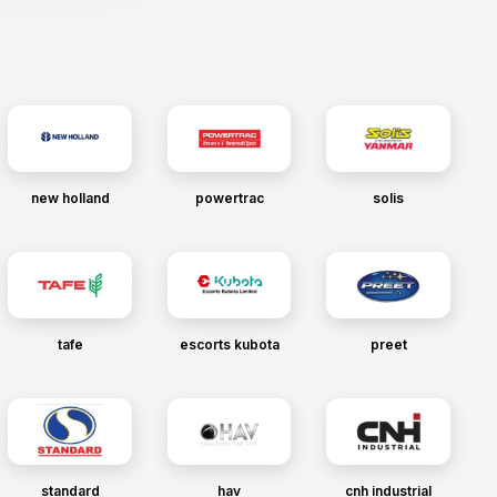
new holland
powertrac
solis
tafe
escorts kubota
preet
standard
hav
cnh industrial