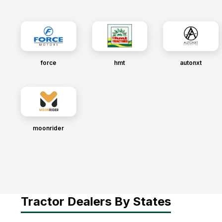
force
hmt
autonxt
moonrider
Tractor Dealers By States