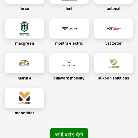
force
hmt
autonxt
maxgreen
montra electric
vst zetor
marut e
bullwork mobility
sukoon solutions
moonrider
सभी ब्रांड देखें