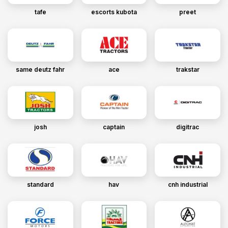
tafe
escorts kubota
preet
same deutz fahr
ace
trakstar
josh
captain
digitrac
standard
hav
cnh industrial