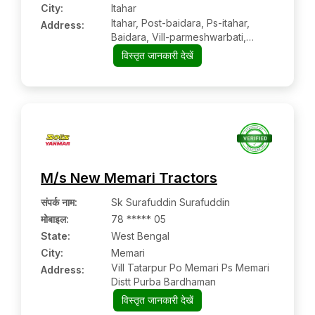
City:
Itahar
Itahar, Post-baidara, Ps-itahar,
Address:
Baidara, Vill-parmeshwarbati,
Itahar, Uttar Dinajpur, West Bengal,
विस्तृत जानकारी देखें
733128
M/s New Memari Tractors
संपर्क नाम
:
Sk Surafuddin Surafuddin
मोबाइल
:
78 ***** 05
State:
West Bengal
City:
Memari
Vill Tatarpur Po Memari Ps Memari
Address:
Distt Purba Bardhaman
विस्तृत जानकारी देखें