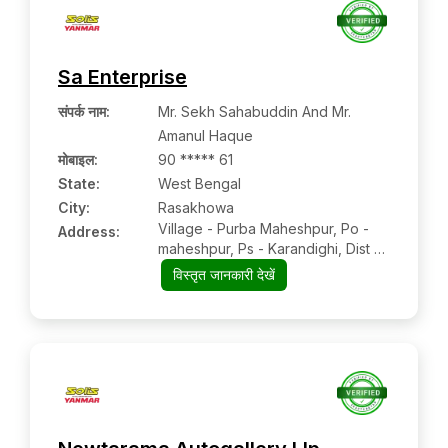
Sa Enterprise
संपर्क नाम
:
Mr. Sekh Sahabuddin And Mr.
Amanul Haque
मोबाइल
:
90 ***** 61
State:
West Bengal
City:
Rasakhowa
Village - Purba Maheshpur, Po -
Address:
maheshpur, Ps - Karandighi, Dist -
Uttar Dinajpur, West Bengal Pin-
विस्तृत जानकारी देखें
733201