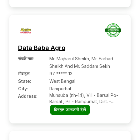
Data Baba Agro
संपर्क नाम
:
Mr. Majharul Sheikh, Mr. Farhad
Sheikh And Mr. Saddam Sekh
मोबाइल
:
97 ***** 13
State:
West Bengal
City:
Rampurhat
Munsuba (nh-14), Vill - Barsal Po-
Address:
Barsal , Ps - Rampurhat, Dist. -
Birbhum, West Bengal Pin-731233?
विस्तृत जानकारी देखें