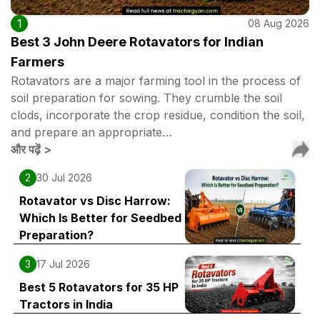
1
08 Aug 2026
Best 3 John Deere Rotavators for Indian
Farmers
Rotavators are a major farming tool in the process of
soil preparation for sowing. They crumble the soil
clods, incorporate the crop residue, condition the soil,
and prepare an appropriate…
और पढ़ें
>
2
30 Jul 2026
Rotavator vs Disc Harrow:
Which Is Better for Seedbed
Preparation?
3
17 Jul 2026
Best 5 Rotavators for 35 HP
Tractors in India