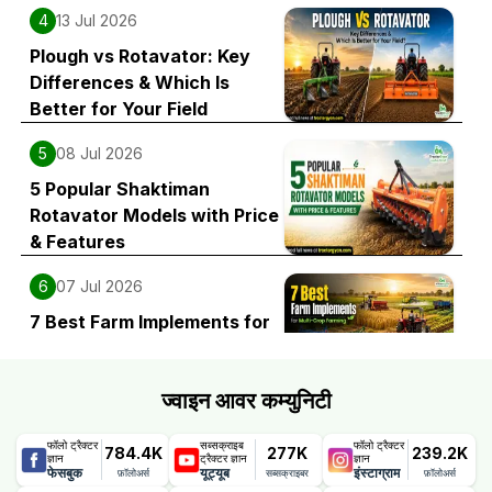
4
13 Jul 2026
Plough vs Rotavator: Key
Differences & Which Is
Better for Your Field
5
08 Jul 2026
5 Popular Shaktiman
Rotavator Models with Price
& Features
6
07 Jul 2026
7 Best Farm Implements for
Multi-Crop Farming
ज्वाइन आवर कम्युनिटी
फॉलो ट्रैक्टर
सब्सक्राइब
फॉलो ट्रैक्टर
784.4K
277K
239.2K
ज्ञान
ट्रैक्टर ज्ञान
ज्ञान
फेसबुक
यूट्यूब
इंस्टाग्राम
फ़ॉलोअर्स
सब्सक्राइबर
फ़ॉलोअर्स