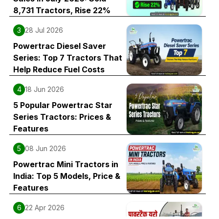
8,731 Tractors, Rise 22%
3
28 Jul 2026
Powertrac Diesel Saver
Series: Top 7 Tractors That
Help Reduce Fuel Costs
4
18 Jun 2026
5 Popular Powertrac Star
Series Tractors: Prices &
Features
5
08 Jun 2026
Powertrac Mini Tractors in
India: Top 5 Models, Price &
Features
6
22 Apr 2026