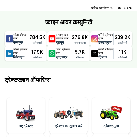
पावरट्रैक यूरो 50 शौर्य: फीचर्स,
अंतिम अपडेट:
06-08-2026
परफॉर्मेंस और कीमत की पूरी जानकारी
ज्वाइन आवर कम्युनिटी
फॉलो ट्रैक्टर
सब्सक्राइब
फॉलो ट्रैक्टर
784.5K
276.8K
239.2K
ज्ञान
ट्रैक्टर ज्ञान
ज्ञान
फेसबुक
यूट्यूब
इंस्टाग्राम
फ़ॉलोअर्स
सब्सक्राइबर
फ़ॉलोअर्स
फॉलो ट्रैक्टर
फॉलो ट्रैक्टर
फॉलो ट्रैक्टर
17.9K
5.7K
1.1K
ज्ञान
ज्ञान
ज्ञान
लिंक्डइन
व्हाट्सएप
ट्विटर
फ़ॉलोअर्स
फ़ॉलोअर्स
फ़ॉलोअर्स
ट्रेक्टरज्ञान ऑफरिंग्स
नए ट्रैक्टर
ट्रैक्टर की तुलना करें
ट्रैक्टर मूल्य