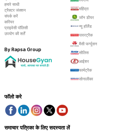
हमारे साथी
महिंद्रा
ट्रैक्टर जंक्शन
संपर्क करें
जॉन डीयर
करियर
न्यू हॉलैंड
प्राइवेसी पॉलिसी
उपयोग की शर्तें
पावरट्रैक
मैसी फर्ग्यूसन
By Rapsa Group
सोलिस
आईशर
फार्मट्रैक
सोनालीका
फॉलो करे
समाचार पत्रिका के लिए सदस्यता लें