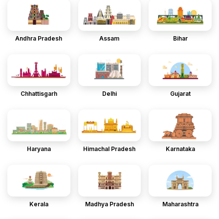
Andhra Pradesh
Assam
Bihar
Chhattisgarh
Delhi
Gujarat
Haryana
Himachal Pradesh
Karnataka
Kerala
Madhya Pradesh
Maharashtra