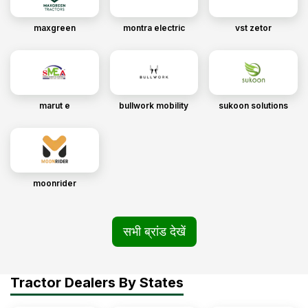
maxgreen
montra electric
vst zetor
marut e
bullwork mobility
sukoon solutions
moonrider
सभी ब्रांड देखें
Tractor Dealers By States