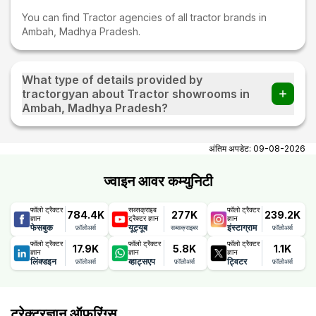
You can find Tractor agencies of all tractor brands in
Ambah, Madhya Pradesh.
What type of details provided by
tractorgyan about Tractor showrooms in
Ambah, Madhya Pradesh?
At tractorgyan get tractor showrooms in Ambah, Madhya
Pradesh contact number, email, contact person name.
अंतिम अपडेट:
09-08-2026
ज्वाइन आवर कम्युनिटी
फॉलो ट्रैक्टर
सब्सक्राइब
फॉलो ट्रैक्टर
784.4K
277K
239.2K
ज्ञान
ट्रैक्टर ज्ञान
ज्ञान
फेसबुक
यूट्यूब
इंस्टाग्राम
फ़ॉलोअर्स
सब्सक्राइबर
फ़ॉलोअर्स
फॉलो ट्रैक्टर
फॉलो ट्रैक्टर
फॉलो ट्रैक्टर
17.9K
5.8K
1.1K
ज्ञान
ज्ञान
ज्ञान
लिंक्डइन
व्हाट्सएप
ट्विटर
फ़ॉलोअर्स
फ़ॉलोअर्स
फ़ॉलोअर्स
ट्रेक्टरज्ञान ऑफरिंग्स