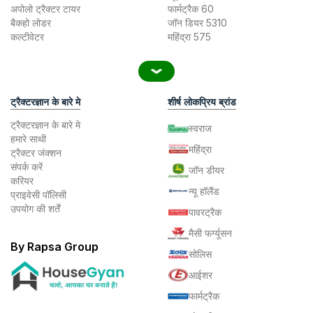
अपोलो ट्रैक्टर टायर
फार्मट्रैक 60
बैकहो लोडर
जॉन डियर 5310
कल्टीवेटर
महिंद्रा 575
ट्रैक्टरज्ञान के बारे मे
शीर्ष लोकप्रिय ब्रांड
ट्रैक्टरज्ञान के बारे मे
स्वराज
हमारे साथी
महिंद्रा
ट्रैक्टर जंक्शन
संपर्क करें
जॉन डीयर
करियर
न्यू हॉलैंड
प्राइवेसी पॉलिसी
उपयोग की शर्तें
पावरट्रैक
मैसी फर्ग्यूसन
By Rapsa Group
सोलिस
आईशर
फार्मट्रैक