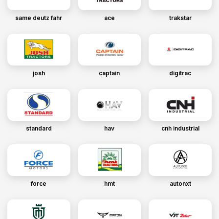
same deutz fahr
ace
trakstar
josh
captain
digitrac
standard
hav
cnh industrial
force
hmt
autonxt