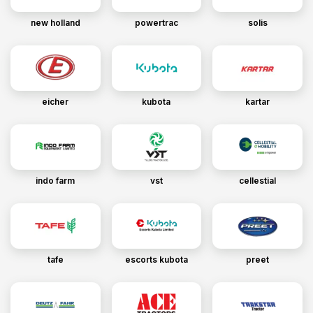
new holland
powertrac
solis
eicher
kubota
kartar
indo farm
vst
cellestial
tafe
escorts kubota
preet