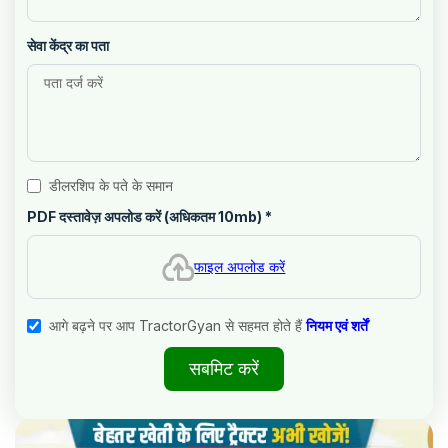
सेवा केंद्र का पता
डीलरशिप के पते के समान
PDF दस्तावेज़ अपलोड करें (अधिकतम 10mb)
*
फाइल अपलोड करें
आगे बढ़ने पर आप TractorGyan से सहमत होते हैं
नियम एवं शर्तें
सबमिट करें