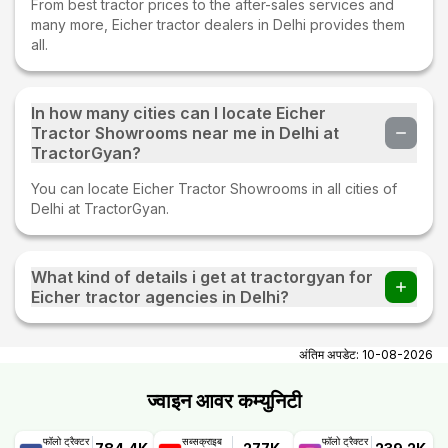
From best tractor prices to the after-sales services and
many more, Eicher tractor dealers in Delhi provides them
all.
In how many cities can I locate Eicher
Tractor Showrooms near me in Delhi at
TractorGyan?
You can locate Eicher Tractor Showrooms in all cities of
Delhi at TractorGyan.
What kind of details i get at tractorgyan for
Eicher tractor agencies in Delhi?
At tractorgyan get Eicher tractor showrooms in Delhi
contact number, email, city, pincode, address.
अंतिम अपडेट:
10-08-2026
ज्वाइन आवर कम्युनिटी
फॉलो ट्रैक्टर
सब्सक्राइब
फॉलो ट्रैक्टर