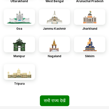
Uttarakhand
West Bengal
Arunachal Pradesh
Goa
Jammu Kashmir
Jharkhand
Manipur
Nagaland
Sikkim
Tripura
सभी राज्य देखें