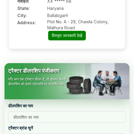
मोबाइल
:
XX ***** 68
State:
Haryana
City:
Ballabgarh
Plot No. A - 29, Chawla Colony,
Address:
Mathura Road
विस्तृत जानकारी देखें
ट्रैक्टर डीलरशिप पंजीकरण
यदि आप एक ट्रैक्टर डीलर हैं, तो कृपया अपनी
डीलरशिप को हमारे प्लेटफॉर्म पर प्रदर्शित करें।
डीलरशिप का नाम
ट्रैक्टर ब्रांड चुनें