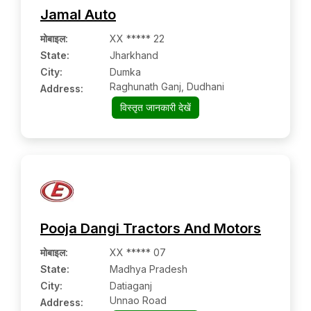
Jamal Auto
मोबाइल
:
XX ***** 22
State:
Jharkhand
City:
Dumka
Raghunath Ganj, Dudhani
Address:
विस्तृत जानकारी देखें
Pooja Dangi Tractors And Motors
मोबाइल
:
XX ***** 07
State:
Madhya Pradesh
City:
Datiaganj
Unnao Road
Address: