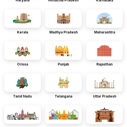
Haryana
Himachal Pradesh
Karnataka
Kerala
Madhya Pradesh
Maharashtra
Orissa
Punjab
Rajasthan
Tamil Nadu
Telangana
Uttar Pradesh