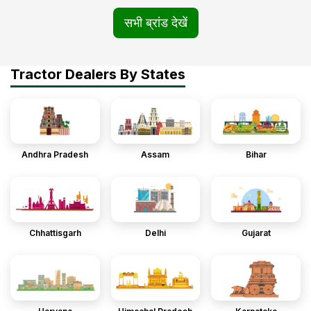
सभी ब्रांड देखें
Tractor Dealers By States
Andhra Pradesh
Assam
Bihar
Chhattisgarh
Delhi
Gujarat