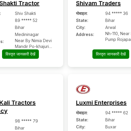
Shakti Tractor
Shivam Traders
:
Shiv Shakti
मोबाइल
:
94 ***** 36
89 ***** 52
State:
Bihar
Bihar
City:
Arwal
Nh-110, Near 
Medininagar
Address:
Pump Rojapar
Near By Nimia Devi
s:
Mandir Po-khajuri
Nawdiha, Ps.
विस्तृत जानकारी देखें
विस्तृत जानकारी देखें
Chhatrpur, Bairia,
Sadar
Kali Tractors
Luxmi Enterprises
ncy
मोबाइल
:
94 ***** 62
State:
Bihar
98 ***** 79
City:
Buxar
Bihar