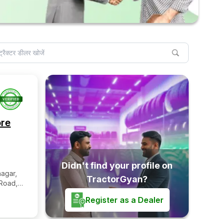
ore
Didn't find your profile on
agar,
TractorGyan?
Road,
a
Register as a Dealer