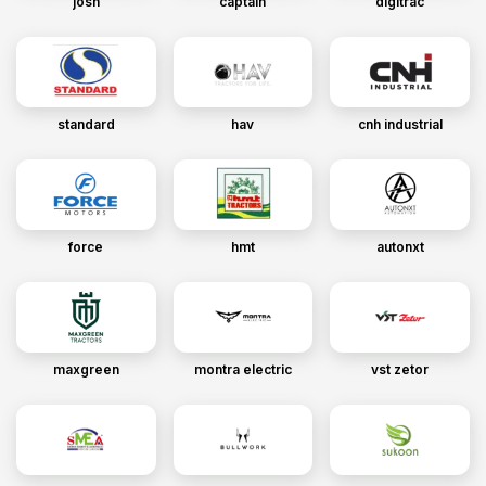
josh
captain
digitrac
standard
hav
cnh industrial
force
hmt
autonxt
maxgreen
montra electric
vst zetor