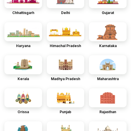
Chhattisgarh
Delhi
Gujarat
Haryana
Himachal Pradesh
Karnataka
Kerala
Madhya Pradesh
Maharashtra
Orissa
Punjab
Rajasthan