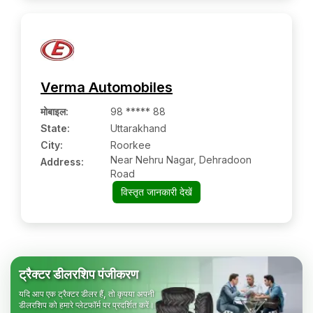
Verma Automobiles
मोबाइल
:
98 ***** 88
State:
Uttarakhand
City:
Roorkee
Near Nehru Nagar, Dehradoon
Address:
Road
विस्तृत जानकारी देखें
ट्रैक्टर डीलरशिप पंजीकरण
यदि आप एक ट्रैक्टर डीलर हैं, तो कृपया अपनी
डीलरशिप को हमारे प्लेटफॉर्म पर प्रदर्शित करें।