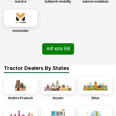
marut e
bullwork mobility
sukoon solutions
moonrider
सभी ब्रांड देखें
Tractor Dealers By States
Andhra Pradesh
Assam
Bihar