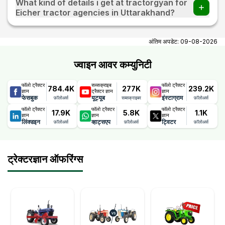
What kind of details i get at tractorgyan for
Eicher tractor agencies in Uttarakhand?
At tractorgyan get Eicher tractor showrooms in
Uttarakhand contact number, email, city, pincode,
अंतिम अपडेट:
09-08-2026
address.
ज्वाइन आवर कम्युनिटी
फॉलो ट्रैक्टर
सब्सक्राइब
फॉलो ट्रैक्टर
784.4K
277K
239.2K
ज्ञान
ट्रैक्टर ज्ञान
ज्ञान
फेसबुक
यूट्यूब
इंस्टाग्राम
फ़ॉलोअर्स
सब्सक्राइबर
फ़ॉलोअर्स
फॉलो ट्रैक्टर
फॉलो ट्रैक्टर
फॉलो ट्रैक्टर
17.9K
5.8K
1.1K
ज्ञान
ज्ञान
ज्ञान
लिंक्डइन
व्हाट्सएप
ट्विटर
फ़ॉलोअर्स
फ़ॉलोअर्स
फ़ॉलोअर्स
ट्रेक्टरज्ञान ऑफरिंग्स