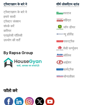
ट्रैक्टरज्ञान के बारे मे
शीर्ष लोकप्रिय ब्रांड
ट्रैक्टरज्ञान के बारे मे
स्वराज
हमारे साथी
महिंद्रा
ट्रैक्टर जंक्शन
संपर्क करें
जॉन डीयर
करियर
न्यू हॉलैंड
प्राइवेसी पॉलिसी
उपयोग की शर्तें
पावरट्रैक
मैसी फर्ग्यूसन
By Rapsa Group
सोलिस
आईशर
फार्मट्रैक
सोनालीका
फॉलो करे