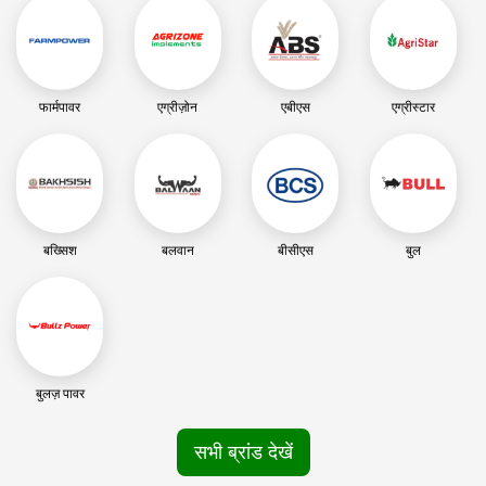
फार्मपावर
एग्रीज़ोन
एबीएस
एग्रीस्टार
बख्सिश
बलवान
बीसीएस
बुल
बुलज़ पावर
सभी ब्रांड देखें