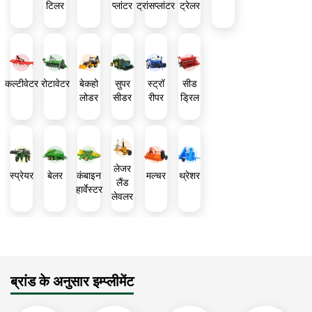
टिलर
प्लांटर
ट्रांसप्लांटर
ट्रेलर
कल्टीवेटर
रोटावेटर
बेकहो
सुपर
स्ट्रॉ
सीड
लोडर
सीडर
रीपर
ड्रिल
लेजर
स्प्रेयर
बेलर
कंबाइन
मल्चर
थ्रेशर
लैंड
हार्वेस्टर
लेवलर
ब्रांड के अनुसार इम्प्लीमेंट