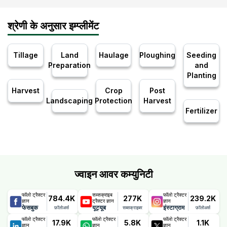
श्रेणी के अनुसार इम्प्लीमेंट
Tillage
Land
Haulage
Ploughing
Seeding
Preparation
and
Planting
Harvest
Crop
Post
Landscaping
Protection
Harvest
Fertilizer
ज्वाइन आवर कम्युनिटी
फॉलो ट्रैक्टर
सब्सक्राइब
फॉलो ट्रैक्टर
784.4K
277K
239.2K
ज्ञान
ट्रैक्टर ज्ञान
ज्ञान
फेसबुक
यूट्यूब
इंस्टाग्राम
फ़ॉलोअर्स
सब्सक्राइबर
फ़ॉलोअर्स
फॉलो ट्रैक्टर
फॉलो ट्रैक्टर
फॉलो ट्रैक्टर
17.9K
5.8K
1.1K
ज्ञान
ज्ञान
ज्ञान