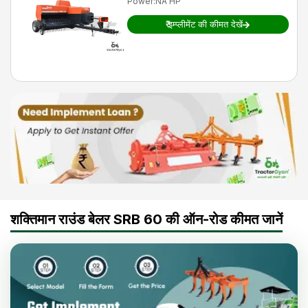
Power
:
NA HP
₹
इम्प्लीमेंट की कीमत देखें
शक्तिमान राउंड बेलर SRB 60 की ऑन-रोड कीमत जानें