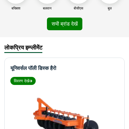
बख्सिश
बलवान
बीसीएस
बुल
सभी ब्रांड देखें
लोकप्रिय इम्प्लीमेंट
यूनिवर्सल पॉली डिस्क हैरो
विवरण देखें