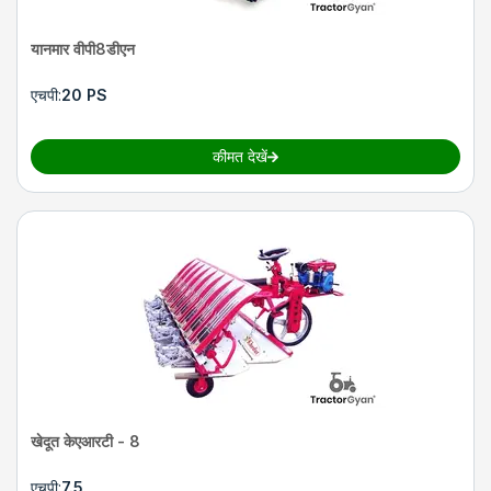
यानमार वीपी8डीएन
एचपी
:
20 PS
कीमत देखें
खेदूत केएआरटी - 8
एचपी
:
7.5