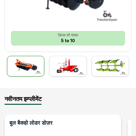
डिस्क की संख्या
5 to 10
नवीनतम इम्प्लीमेंट
बुल
बैकहो लोडर डोज़र
फा