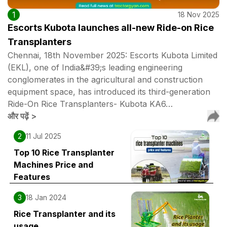
1
18 Nov 2025
Escorts Kubota launches all-new Ride-on Rice
Transplanters
Chennai, 18th November 2025: Escorts Kubota Limited
(EKL), one of India&#39;s leading engineering
conglomerates in the agricultural and construction
equipment space, has introduced its third-generation
Ride-On Rice Transplanters- Kubota KA6…
और पढ़ें
>
2
11 Jul 2025
Top 10 Rice Transplanter
Machines Price and
Features
3
18 Jan 2024
Rice Transplanter and its
usage