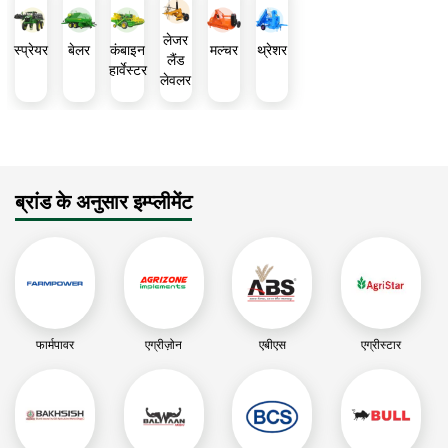
लेजर
स्प्रेयर
बेलर
कंबाइन
मल्चर
थ्रेशर
लैंड
हार्वेस्टर
लेवलर
ब्रांड के अनुसार इम्प्लीमेंट
फार्मपावर
एग्रीज़ोन
एबीएस
एग्रीस्टार