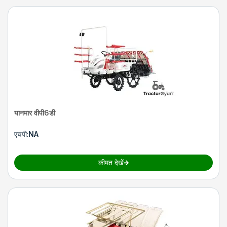
यानमार वीपी6डी
एचपी
:
NA
कीमत देखें