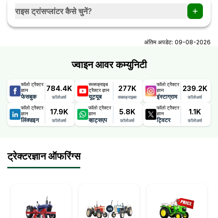
और फीचर्स की पूरी जानकारी मिल जाएगी।
राइस ट्रांसप्लांटर कैसे चुनें?
मशीन चुनते समय खेत का आकार, कतारों के बीच की दूरी, रोपाई की गहराई, पौधों
की किस्म और आपका बजट ध्यान में रखें। इसके साथ ही मशीन का संचालन
अंतिम अपडेट:
09-08-2026
कितना आसान है, रख-रखाव में कितनी सुविधाजनक है और सर्विस नेटवर्क कैसा
है, यह सब भी देखना जरूरी है।
ज्वाइन आवर कम्युनिटी
फॉलो ट्रैक्टर
सब्सक्राइब
फॉलो ट्रैक्टर
784.4K
277K
239.2K
ज्ञान
ट्रैक्टर ज्ञान
ज्ञान
फेसबुक
यूट्यूब
इंस्टाग्राम
फ़ॉलोअर्स
सब्सक्राइबर
फ़ॉलोअर्स
फॉलो ट्रैक्टर
फॉलो ट्रैक्टर
फॉलो ट्रैक्टर
17.9K
5.8K
1.1K
ज्ञान
ज्ञान
ज्ञान
लिंक्डइन
व्हाट्सएप
ट्विटर
फ़ॉलोअर्स
फ़ॉलोअर्स
फ़ॉलोअर्स
ट्रेक्टरज्ञान ऑफरिंग्स