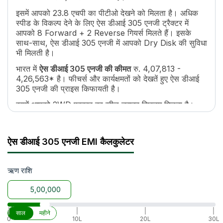
अधिकतम रिवर्स स्पीड
11.31 Kmph
इसमें आपको 23.8 एचपी का पीटीओ देखने को मिलता है। अधिक
ट्रैक्टर में उपलब्ध क्लच का आकार, एमएम में।
280 MM
स्पीड के विकल्प देने के लिए ऐस डीआई 305 एनजी ट्रैक्टर में
क्लच
Dry Type, Single
आपको 8 Forward + 2 Reverse गियर्स मिलते हैं। इसके
पीटीओ एचपी
23.8
साथ-साथ, ऐस डीआई 305 एनजी में आपको Dry Disk की सुविधा
पीटीओ टाइप
6 SPLINE
भी मिलती है।
पीटीओ स्पीड
540
भारत में
ऐस डीआई 305 एनजी की कीमत
रु. 4,07,813 -
ब्रेक
Dry Disk
4,26,563* है। फीचर्स और कार्यक्षमतों को देखतें हुए ऐस डीआई
स्टीयरिंग
Sinhle Drop Arm
305 एनजी की प्राइस किफायती है।
टर्निंग रेडियस
2.94 M
इसमें आपको 2WD प्रकार का व्हील ड्राइव सिस्टम मिलता है।
ईंधन टैंक क्षमता
55 L
किसानों के लिए यह फ़ायदेमंद साबित होता है क्योंकि इस व्हील
लंबाई
3550 MM
ड्राइव की मदद से यह ट्रैक्टर कृषि से जुड़े हर ज़रूरी कामों जैसे
जुताई, बीजो की बुआई, और फसलों की कटाई को अच्छे से कर
ऊंचाई
2270 MM
ऐस डीआई 305 एनजी EMI कैलकुलेटर
सकता है।
चौड़ाई
1700 MM
व्हील बेस
1855 MM
इसके साथ-साथ, ऐस डीआई 305 एनजी सभी कृषि इम्प्लीमेंट्स जैसे
कल्टीवेटर, रोटावेटर, प्लाऊ, आदि के साथ आसानी से काम कर
ट्रैक्टर वजन
ऋण राशि
1780 Kg
सकता है।
ग्राउंड क्लीयरेंस
395 MM
उठाने की क्षमता
1200 Kg
हाइड्रॉलिक कंट्रोल
ADDC
|
|
|
|
साल
महीने
टायर साइज
F(6.00 X 16 8PR), R(1
0
10L
20L
30L