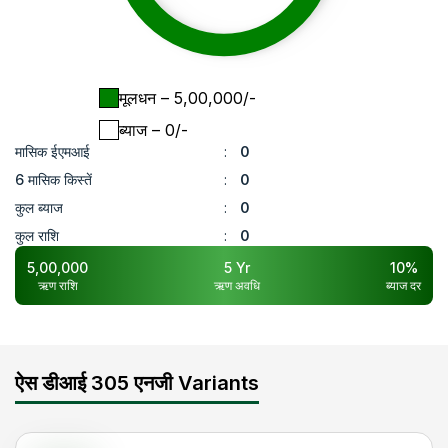
मूलधन
– ₹
5,00,000
/-
ब्याज
– ₹
0
/-
मासिक ईएमआई
:
0
6 मासिक किस्तें
:
0
कुल ब्याज
:
0
कुल राशि
:
0
5,00,000
5
Yr
10
%
ऋण राशि
ऋण अवधि
ब्याज दर
ऐस डीआई 305 एनजी Variants