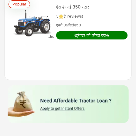
Popular
ऐस
डीआई 350 स्टार
5
(
1
reviews)
एचपी
:
39
सिलेंडर
:
3
₹
ट्रैक्टर की कीमत देखें