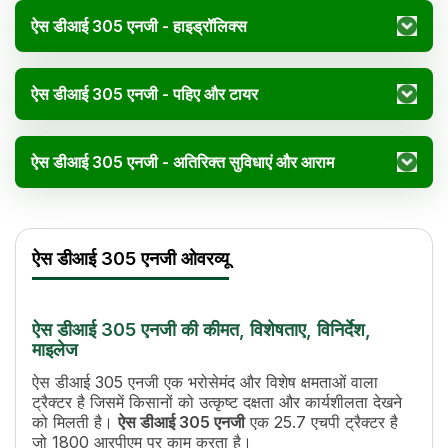
ऐस डीआई 305 एनजी - हाइड्रॉलिक्स
ऐस डीआई 305 एनजी - पहिए और टायर
ऐस डीआई 305 एनजी - अतिरिक्त सुविधाएं और आराम
ऐस डीआई 305 एनजी विनिर्देश
Specification
Value
ऐस डीआई 305 एनजी ओवरव्यू
इंजन का नाम
A25
एचपी
25.7
सिलेंडर
2
ऐस डीआई 305 एनजी की कीमत, विशेषताए, विनिर्देश,
डिस्प्लेसमेंट
2044 CC
माइलेज
इंजन रेटेड आरपीएम
1800
ऐस डीआई 305 एनजी एक भरोसेमंद और विशेष क्षमताओं वाला
कूलिंग सिस्टम
Water cooled
ट्रैक्टर है जिसमें किसानों को उत्कृष्ट दक्षता और कार्यशीलता देखने
गियर की संख्या
8 Forward + 2 Revers
को मिलती है।
ऐस डीआई 305 एनजी
एक 25.7 एचपी ट्रैक्टर है
अधिकतम फॉरवर्ड स्पीड
27.78 Kmph
जो 1800 आरपीएम पर काम करता है।