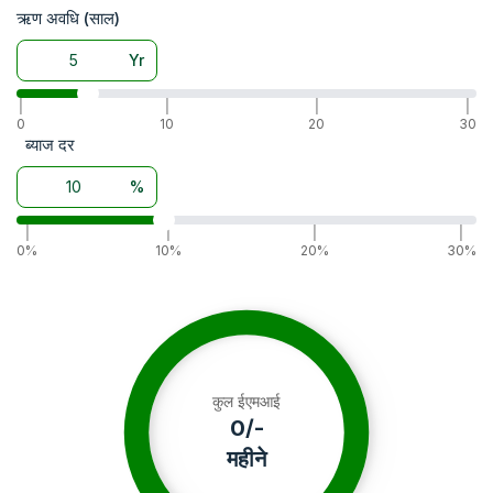
व्हील ड्राइव
2WD
ऋण अवधि (साल)
बैटरी
12 Volts-88 Ah
Yr
अल्टरनेटर
12 V 42 A
|
|
|
|
0
10
20
30
ब्याज दर
%
|
|
|
|
0%
10%
20%
30%
कुल ईएमआई
0
/-
महीने