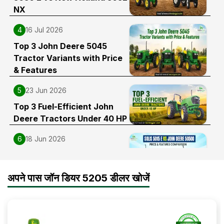
NX
4
16 Jul 2026
Top 3 John Deere 5045
Tractor Variants with Price
& Features
5
23 Jun 2026
Top 3 Fuel-Efficient John
Deere Tractors Under 40 HP
6
18 Jun 2026
Solis 5015 E 2WD vs John
Deere 5050 D: Price &
अपने पास जॉन डियर 5205 डीलर खोजें
Features Comparison