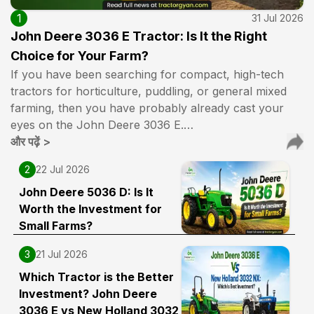
1
31 Jul 2026
John Deere 3036 E Tractor: Is It the Right
Choice for Your Farm?
If you have been searching for compact, high-tech
tractors for horticulture, puddling, or general mixed
farming, then you have probably already cast your
eyes on the John Deere 3036 E.…
और पढ़ें
>
2
22 Jul 2026
John Deere 5036 D: Is It
Worth the Investment for
Small Farms?
3
21 Jul 2026
Which Tractor is the Better
Investment? John Deere
3036 E vs New Holland 3032