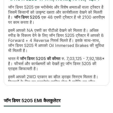
सिलेंडर
3
इंजन रेटेड आरपीएम
2100
जॉन डियर 5205 एक भरोसेमंद और विशेष क्षमताओं वाला ट्रैक्टर है
जिसमें किसानों को उत्कृष्ट दक्षता और कार्यशीलता देखने को मिलती
कूलिंग सिस्टम
Coolant Cooled With Overflow Reservoir
है।
जॉन डियर 5205
एक 48 एचपी ट्रैक्टर है जो 2100 आरपीएम
ट्रांसमिशन नाम
Collarshift
पर काम करता है।
गियर की संख्या
8 Forward + 4 Reverse
इसमें आपको NA एचपी का पीटीओ देखने को मिलता है। अधिक
अधिकतम फॉरवर्ड स्पीड
32.39 Kmph
स्पीड के विकल्प देने के लिए जॉन डियर 5205 ट्रैक्टर में आपको 8
अधिकतम रिवर्स स्पीड
14.9 Kmph
Forward + 4 Reverse गियर्स मिलते हैं। इसके साथ-साथ,
क्लच
Single / Dual
जॉन डियर 5205 में आपको Oil Immersed Brakes की सुविधा
पीटीओ टाइप
Independent, 6 Splines
भी मिलती है।
पीटीओ स्पीड
540 @ 2100 ERPM / 540 @ 1600 ERP
भारत में
जॉन डियर 5205 की कीमत
रु. 7,03,125 - 7,92,188*
ब्रेक
Oil Immersed Brakes
है। फीचर्स और कार्यक्षमतों को देखतें हुए जॉन डियर 5205 की
स्टीयरिंग
Power Steering
प्राइस किफायती है।
टर्निंग रेडियस
2900 mm
इसमें आपको 2WD प्रकार का व्हील ड्राइव सिस्टम मिलता है।
ईंधन टैंक क्षमता
60 Ltr
किसानों के लिए यह फ़ायदेमंद साबित होता है क्योंकि इस व्हील
लंबाई
3355MM
ड्राइव की मदद से यह ट्रैक्टर कृषि से जुड़े हर ज़रूरी कामों जैसे
चौड़ाई
1778 MM
जुताई, बीजो की बुआई, और फसलों की कटाई को अच्छे से कर
सकता है।
व्हील बेस
1950 mm
जॉन डियर 5205 EMI कैलकुलेटर
ट्रैक्टर वजन
1870 kg
इसके साथ-साथ, जॉन डियर 5205 सभी कृषि इम्प्लीमेंट्स जैसे
ग्राउंड क्लीयरेंस
375 mm
कल्टीवेटर, रोटावेटर, प्लाऊ, आदि के साथ आसानी से काम कर