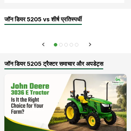
i BROUGHT this tractor before 1 YEAR it Still works nicely and Servicing centre is also good i use this tractor for so many farm works this tractor do EVERYTHING fastly it is easy to control i don't like its seat but IT look nice gears and brakes works nicely i am happy after buying this tractor
16 Jul 2020
जॉन डियर 5205 vs शीर्ष प्रतिस्पर्धी
जॉन डियर 5205 ट्रैक्टर समाचार और अपडेट्स