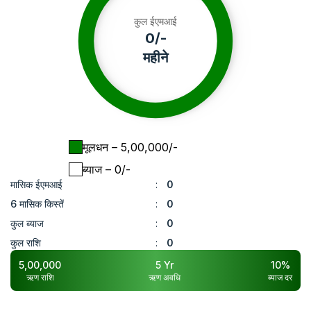
कुल ईएमआई
0
/-
महीने
मूलधन
– ₹
5,00,000
/-
ब्याज
– ₹
0
/-
मासिक ईएमआई
:
0
6 मासिक किस्तें
:
0
कुल ब्याज
:
0
कुल राशि
:
0
5,00,000
5
Yr
10
%
ऋण राशि
ऋण अवधि
ब्याज दर