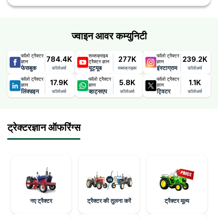
छूट और ऑफ़र डीलरों द्वारा प्रदान किए जाते हैं जो समय-समय पर बदलते रहते
हैं।
ज्वाइन आवर कम्युनिटी
फॉलो ट्रैक्टर
सब्सक्राइब
फॉलो ट्रैक्टर
784.4K
277K
239.2K
ज्ञान
ट्रैक्टर ज्ञान
ज्ञान
फेसबुक
यूट्यूब
इंस्टाग्राम
फ़ॉलोअर्स
सब्सक्राइबर
फ़ॉलोअर्स
फॉलो ट्रैक्टर
फॉलो ट्रैक्टर
फॉलो ट्रैक्टर
17.9K
5.8K
1.1K
ज्ञान
ज्ञान
ज्ञान
लिंक्डइन
व्हाट्सएप
ट्विटर
फ़ॉलोअर्स
फ़ॉलोअर्स
फ़ॉलोअर्स
ट्रेक्टरज्ञान ऑफरिंग्स
नए ट्रैक्टर
ट्रैक्टर की तुलना करें
ट्रैक्टर मूल्य