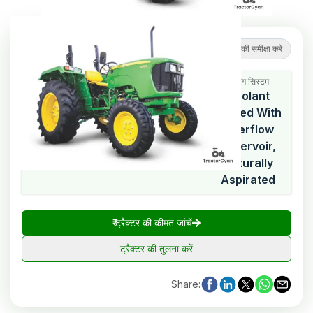
4.6
(
8
समीक्षाएं
)
ट्रैक्टर की समीक्षा करें
कूलिंग सिस्टम
Coolant
Cooled With
एचपी रेंज
सिलेंडर
Overflow
48
3
Reservoir,
Naturally
Aspirated
₹
ट्रैक्टर की कीमत जांचें
ट्रैक्टर की तुलना करें
Share
: