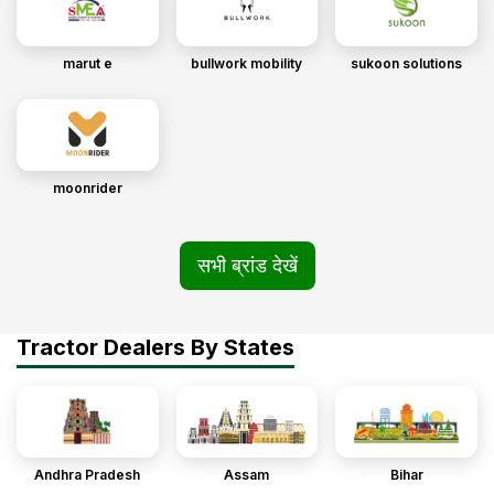
marut e
bullwork mobility
sukoon solutions
moonrider
सभी ब्रांड देखें
Tractor Dealers By States
Andhra Pradesh
Assam
Bihar