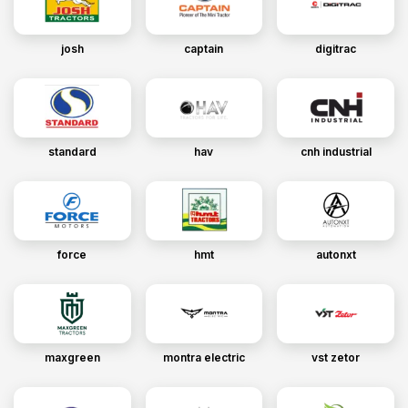
josh
captain
digitrac
standard
hav
cnh industrial
force
hmt
autonxt
maxgreen
montra electric
vst zetor