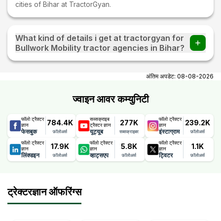
cities of Bihar at TractorGyan.
What kind of details i get at tractorgyan for
Bullwork Mobility tractor agencies in Bihar?
At tractorgyan get Bullwork Mobility tractor showrooms in
Bihar contact number, email, city, pincode, address.
अंतिम अपडेट:
08-08-2026
ज्वाइन आवर कम्युनिटी
फॉलो ट्रैक्टर
सब्सक्राइब
फॉलो ट्रैक्टर
784.4K
277K
239.2K
ज्ञान
ट्रैक्टर ज्ञान
ज्ञान
फेसबुक
यूट्यूब
इंस्टाग्राम
फ़ॉलोअर्स
सब्सक्राइबर
फ़ॉलोअर्स
फॉलो ट्रैक्टर
फॉलो ट्रैक्टर
फॉलो ट्रैक्टर
17.9K
5.8K
1.1K
ज्ञान
ज्ञान
ज्ञान
लिंक्डइन
व्हाट्सएप
ट्विटर
फ़ॉलोअर्स
फ़ॉलोअर्स
फ़ॉलोअर्स
ट्रेक्टरज्ञान ऑफरिंग्स