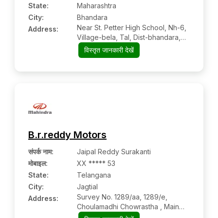
State:
Maharashtra
City:
Bhandara
Near St. Petter High School, Nh-6,
Address:
Village-bela, Tal, Dist-bhandara,
Bhandara:- 441904, Bhandara,
विस्तृत जानकारी देखें
Maharashtra
B.r.reddy Motors
संपर्क नाम
:
Jaipal Reddy Surakanti
मोबाइल
:
XX ***** 53
State:
Telangana
City:
Jagtial
Survey No. 1289/aa, 1289/e,
Address:
Choulamadhi Chowrastha , Main
Road, Arapeta Village, Metpally