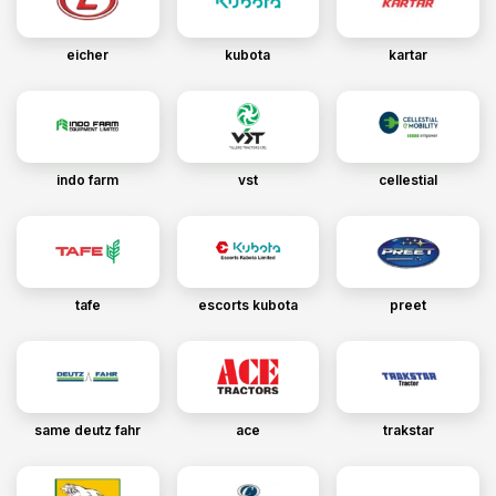
eicher
kubota
kartar
indo farm
vst
cellestial
tafe
escorts kubota
preet
same deutz fahr
ace
trakstar