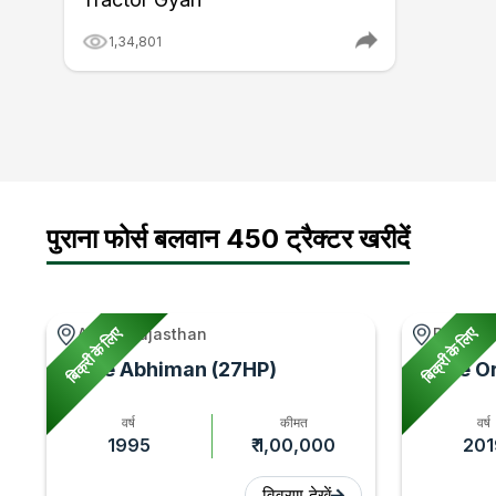
बैटरी
12 v 75 Ah
अल्टरनेटर
14 V 23 A
1,34,801
पुराना फोर्स बलवान 450 ट्रैक्टर खरीदें
बिक्री के लिए
बिक्री के लिए
Alwar, Rajasthan
Begusar
Force Abhiman (27HP)
Force O
वर्ष
कीमत
वर्ष
1995
₹ 1,00,000
201
विवरण देखें