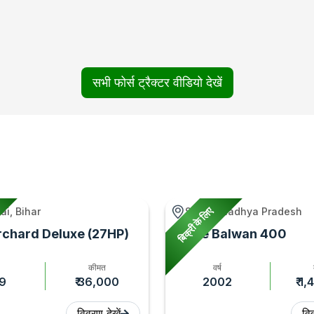
सभी फोर्स ट्रैक्टर वीडियो देखें
बिक्री के लिए
ai, Bihar
Seoni, Madhya Pradesh
rchard Deluxe (27HP)
Force Balwan 400
कीमत
वर्ष
9
₹ 36,000
2002
₹ 1
विवरण देखें
विव