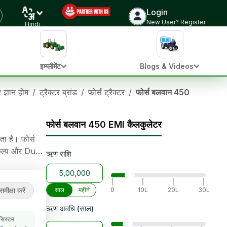
Login
ट्रैक्टर की कीमत जांचें
New User? Register
Hindi
इम्प्लीमेंट
Blogs & Videos
र ज्ञान होम
/
ट्रैक्टर ब्रांड
/
फोर्स ट्रैक्टर
/
फोर्स बलवान 450
फोर्स बलवान 450 EMI कैलकुलेटर
ा है। फोर्स
िकल्प और Dual
ऋण राशि
 Manual/Power
|
|
|
|
समीक्षा करें
साल
महीने
0
10L
20L
30L
ऋण अवधि (साल)
 सिस्टम