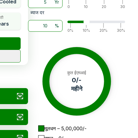
Cooled
Yr
|
|
|
|
0
10
20
30
ब्याज दर
ंटी
ears
%
|
|
|
|
0%
10%
20%
30%
कुल ईएमआई
0
/-
महीने
मूलधन
– ₹
5,00,000
/-