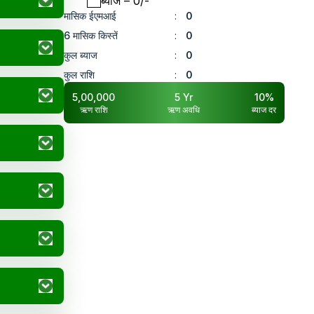
ब्याज
– ₹
0
/-
मासिक ईएमआई
:
0
6 मासिक किस्तें
:
0
कुल ब्याज
:
0
कुल राशि
:
0
5,00,000
5
Yr
10
%
ऋण राशि
ऋण अवधि
ब्याज दर