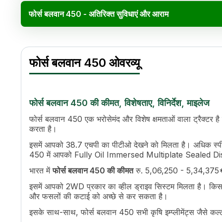
फोर्स बलवान 450 - अतिरिक्त सुविधाएं और आराम
Specification
फोर्स बलवान 450 ओवरव्यू
इंजन का नाम
4 Stroke, Inline, Di
एचपी
45
सिलेंडर
3
डिस्प्लेसमेंट
1947 cc
फोर्स बलवान 450 की कीमत, विशेषताए, विनिर्देश, माइलेज
इंजन रेटेड आरपीएम
2500
फोर्स बलवान 450 एक भरोसेमंद और विशेष क्षमताओं वाला ट्रैक्टर है 
कूलिंग सिस्टम
Water Cooled
करता है।
ट्रांसमिशन नाम
Synchromesh Tran
इसमें आपको 38.7 एचपी का पीटीओ देखने को मिलता है। अधिक स्पी
गियर की संख्या
8 Forward + 4 Rev
450 में आपको Fully Oil Immersed Multiplate Sealed Dis
अधिकतम फॉरवर्ड स्पीड
31.15 Kmph
भारत में
फोर्स बलवान 450 की कीमत
रु. 5,06,250 - 5,34,375* है
अधिकतम रिवर्स स्पीड
16.47 Kmph
ट्रैक्टर में उपलब्ध क्लच का आकार, एमएम में।
302 & 251mm
इसमें आपको 2WD प्रकार का व्हील ड्राइव सिस्टम मिलता है। किसानों
क्लच
Dual Clutch
और फसलों की कटाई को अच्छे से कर सकता है।
पीटीओ एचपी
38.7
इसके साथ-साथ, फोर्स बलवान 450 सभी कृषि इम्प्लीमेंट्स जैसे क
पीटीओ टाइप
Multi Speed