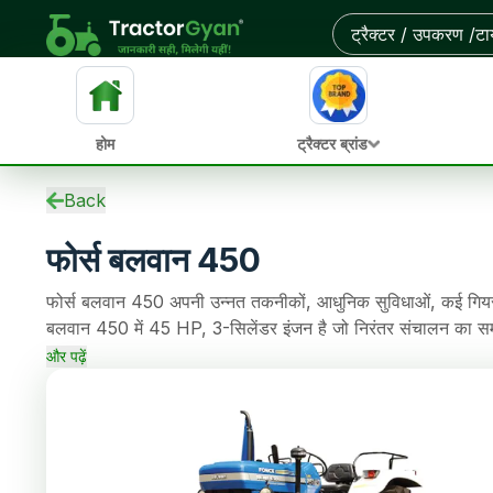
आस-पास के डीलरों से ऑन-रोड कीमत और बेहतरीन डील पाएं
होम
ट्रैक्टर ब्रांड
स्पेसिफिकेशन
Back
ईएमआई कैलकुलेटर
फोर्स बलवान 450
ओवरव्यू
अपडेट
फोर्स बलवान 450 अपनी उन्नत तकनीकों, आधुनिक सुविधाओं, कई गियर वि
पुराने ट्रैक्टर
बलवान 450 में 45 HP, 3-सिलेंडर इंजन है जो निरंतर संचालन का 
एचपी
Clutch क्लच है, जो खेती के कामों को आसान बनाता है। इस ट्रै
समीक्षाएं
और पढ़ें
Steering स्टीयरिंग, 1305/1450 Kg लिफ्टिंग क्षमता भी है।
तुलना
समाचार
डीलर
अक्सर पूछे जाने वाले प्रश्न
कम्युनिटी