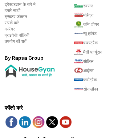
ट्रैक्टरज्ञान के बारे मे
स्वराज
हमारे साथी
महिंद्रा
ट्रैक्टर जंक्शन
संपर्क करें
जॉन डीयर
करियर
न्यू हॉलैंड
प्राइवेसी पॉलिसी
उपयोग की शर्तें
पावरट्रैक
मैसी फर्ग्यूसन
By Rapsa Group
सोलिस
आईशर
फार्मट्रैक
सोनालीका
फॉलो करे