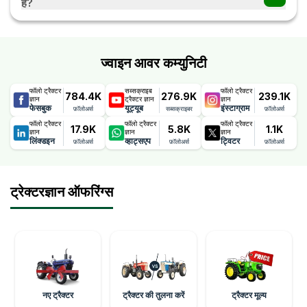
है?
छूट और ऑफ़र डीलरों द्वारा प्रदान किए जाते हैं जो समय-समय पर बदलते रहते
हैं।
ज्वाइन आवर कम्युनिटी
फॉलो ट्रैक्टर
सब्सक्राइब
फॉलो ट्रैक्टर
784.4K
276.9K
239.1K
ज्ञान
ट्रैक्टर ज्ञान
ज्ञान
फेसबुक
यूट्यूब
इंस्टाग्राम
फ़ॉलोअर्स
सब्सक्राइबर
फ़ॉलोअर्स
फॉलो ट्रैक्टर
फॉलो ट्रैक्टर
फॉलो ट्रैक्टर
17.9K
5.8K
1.1K
ज्ञान
ज्ञान
ज्ञान
लिंक्डइन
व्हाट्सएप
ट्विटर
फ़ॉलोअर्स
फ़ॉलोअर्स
फ़ॉलोअर्स
ट्रेक्टरज्ञान ऑफरिंग्स
नए ट्रैक्टर
ट्रैक्टर की तुलना करें
ट्रैक्टर मूल्य