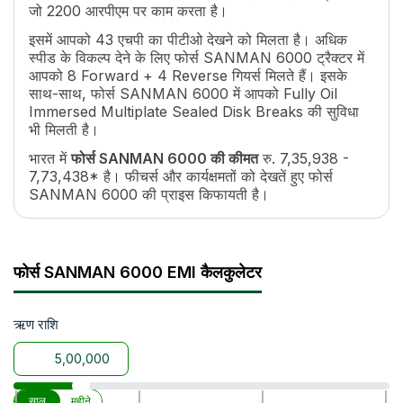
क्लच
Dual, Dry Mechanical Actuation
जो 2200 आरपीएम पर काम करता है।
पीटीओ एचपी
43
इसमें आपको 43 एचपी का पीटीओ देखने को मिलता है। अधिक
पीटीओ टाइप
6 Spline
स्पीड के विकल्प देने के लिए फोर्स SANMAN 6000 ट्रैक्टर में
पीटीओ स्पीड
540/1000
आपको 8 Forward + 4 Reverse गियर्स मिलते हैं। इसके
ब्रेक
Fully Oil Immersed Multiplate Sealed Disk
साथ-साथ, फोर्स SANMAN 6000 में आपको Fully Oil
स्टीयरिंग
Power Steering
Immersed Multiplate Sealed Disk Breaks की सुविधा
भी मिलती है।
ईंधन टैंक क्षमता
54 L
ऊंचाई
3640 mm
भारत में
फोर्स SANMAN 6000 की कीमत
रु. 7,35,938 -
व्हील बेस
2032 mm
7,73,438* है। फीचर्स और कार्यक्षमतों को देखतें हुए फोर्स
SANMAN 6000 की प्राइस किफायती है।
ट्रैक्टर वजन
2080/2130 Kg
ग्राउंड क्लीयरेंस
415 mm
इसके साथ-साथ, फोर्स SANMAN 6000 सभी कृषि इम्प्लीमेंट्स
उठाने की क्षमता
1450 kg
जैसे कल्टीवेटर, रोटावेटर, प्लाऊ, आदि के साथ आसानी से काम कर
सकता है।
पॉइंट लिंकेज
3 pooint linkage Category - II
फोर्स SANMAN 6000 EMI कैलकुलेटर
हाइड्रॉलिक कंट्रोल
ADDC System with Bosch Control Valve
टायर साइज
7.5X16/14.9X28,16.9X28
वारंटी
ऋण राशि
3000 Hour / 3 Year
|
|
|
|
साल
महीने