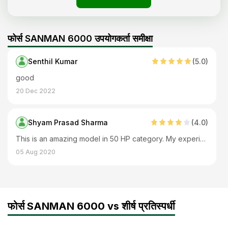
फोर्स SANMAN 6000 उपयोगकर्ता समीक्षा
Senthil Kumar
(
5
.0)
good
20 Dec 2022
Shyam Prasad Sharma
(
4
.0)
This is an amazing model in 50 HP category. My experience with this tractor has been great. It offers you great comfort, efficiency and powerful performance.
05 Aug 2020
फोर्स SANMAN 6000 vs शीर्ष प्रतिस्पर्धी