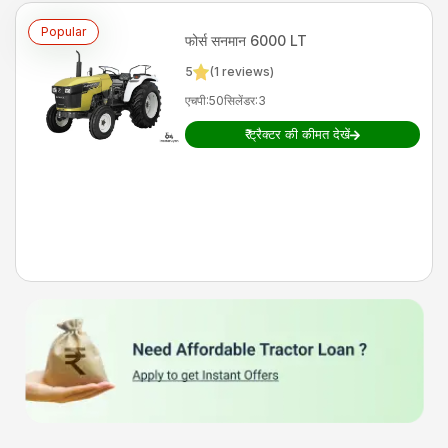
Popular
फोर्स
सनमान 6000 LT
5
(
1
reviews)
एचपी
:
50
सिलेंडर
:
3
₹
ट्रैक्टर की कीमत देखें