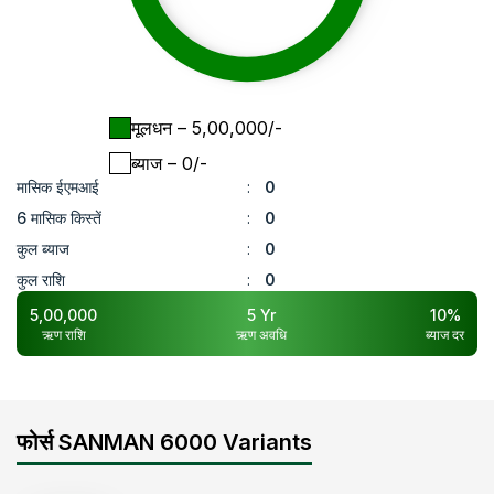
मूलधन
– ₹
5,00,000
/-
ब्याज
– ₹
0
/-
मासिक ईएमआई
:
0
6 मासिक किस्तें
:
0
कुल ब्याज
:
0
कुल राशि
:
0
5,00,000
5
Yr
10
%
ऋण राशि
ऋण अवधि
ब्याज दर
फोर्स SANMAN 6000 Variants