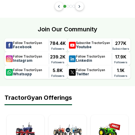
Join Our Community
784.4K
277K
Follow TractorGyan
Subscribe TractorGyan
Facebook
Youtube
Followers
Subscribers
239.2K
17.9K
Follow TractorGyan
Follow TractorGyan
Instagram
Linkedin
Followers
Followers
5.8K
1.1K
Follow TractorGyan
Follow TractorGyan
Whatsapp
Twitter
Followers
Followers
TractorGyan Offerings