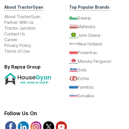
About TractorGyan
Top Popular Brands
About TractorGyan
Swaraj
Partner With Us
Mahindra
Tractor Junction
Contact Us
John Deere
Career
New Holland
Privacy Policy
Terms of Use
Powertrac
Massey Ferguson
By Rapsa Group
Solis
Eicher
Farmtrac
Sonalika
Follow Us On