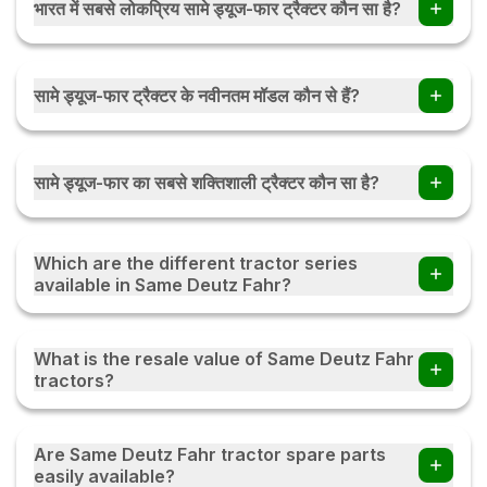
भारत में सबसे लोकप्रिय सामे ड्यूज-फार ट्रैक्टर कौन सा है?
भारत में सबसे लोकप्रिय सामे ड्यूज-फार ट्रैक्टर सामे ड्यूज-फार 3035 ई है।
सामे ड्यूज-फार ट्रैक्टर के नवीनतम मॉडल कौन से हैं?
सामे ड्यूज-फार ट्रैक्टर के नवीनतम मॉडल सामे ड्यूज-फार एग्रोमैक्स 50 ई
2डब्ल्यूडी, सामे ड्यूज फार एग्रोलक्स 55 डब्ल्यूडी हैं।
सामे ड्यूज-फार का सबसे शक्तिशाली ट्रैक्टर कौन सा है?
सामे ड्यूज-फार का सबसे शक्तिशाली ट्रैक्टर 80 एचपी इंजन वाला सामे ड्यूज-
फार एग्रोलक्स 80 4WD है।
Which are the different tractor series
available in Same Deutz Fahr?
Same Deutz Fahr offers popular tractor series in India,
including the Agrolux, Agromaxx, and Series 3E. Each
What is the resale value of Same Deutz Fahr
series is designed for different farming requirements,
tractors?
offering various horsepower options, modern features,
reliable performance, and efficient operation across
Same Deutz Fahr tractors generally offer good resale
multiple agricultural applications.
value due to their dependable performance, fuel-efficient
Are Same Deutz Fahr tractor spare parts
engines, and durable construction. The resale price
easily available?
depends on factors such as age, maintenance history,