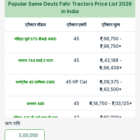
Popular Same Deutz Fahr Tractors Price List 2026
in India
ट्रैक्टर मॉडल
ट्रैक्टर एचपी
ट्रैक्टर मूल्य
45
₹7,68,750 -
महिंद्रा
युवो 575 डीआई 4WD
₹7,98,750
*
45
₹6,42,188 -
स्वराज
744 एफई 5 स्टार
₹6,98,438
*
45 HP Cat
₹6,09,375 -
फार्मट्रैक
45 प्रोमैक्स 2WD
₹8,62,500
*
45
₹6,18,750 - ₹7,03,125
*
आयशर
485
42
₹7,60,000
*
महिंद्रा
415 डी आई एक्स पी प्लस
ऋण राशि
42
₹6,45,000 -
मैसी फर्ग्यूसन
241 R
₹6,75,000
*