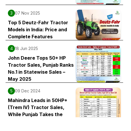
3
07 Nov 2025
Top 5 Deutz-Fahr Tractor
Models in India: Price and
Complete Features
4
18 Jun 2025
John Deere Tops 50+ HP
Tractor Sales, Punjab Ranks
No.1 in Statewise Sales –
May 2025
5
09 Dec 2024
Mahindra Leads in 50HP+
(Trem IV) Tractor Sales,
While Punjab Takes the
State Lead from Apr'24 to
Nov'24