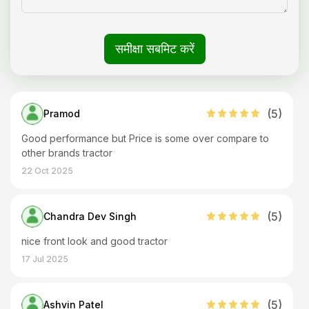
समीक्षा सबमिट करें
(
5
)
Pramod
Good performance but Price is some over compare to
other brands tractor
22 Oct 2025
(
5
)
Chandra Dev Singh
nice front look and good tractor
17 Jul 2025
(
5
)
Ashvin Patel