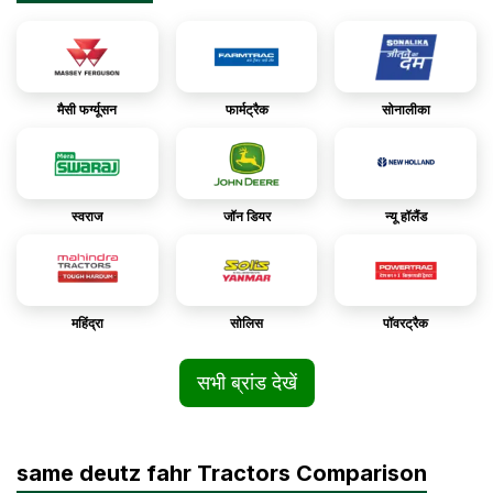
मैसी फर्ग्यूसन
फार्मट्रैक
सोनालीका
स्वराज
जॉन डियर
न्यू हॉलैंड
महिंद्रा
सोलिस
पॉवरट्रैक
सभी ब्रांड देखें
same deutz fahr Tractors Comparison