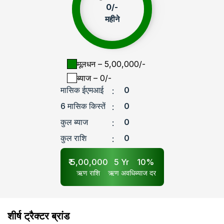
0
/-
महीने
मूलधन
– ₹
5,00,000
/-
ब्याज
– ₹
0
/-
मासिक ईएमआई
0
:
6 मासिक किस्तें
0
:
कुल ब्याज
0
:
कुल राशि
0
:
₹
5,00,000
5
Yr
10
%
ऋण राशि
ऋण अवधि
ब्याज दर
शीर्ष ट्रैक्टर ब्रांड