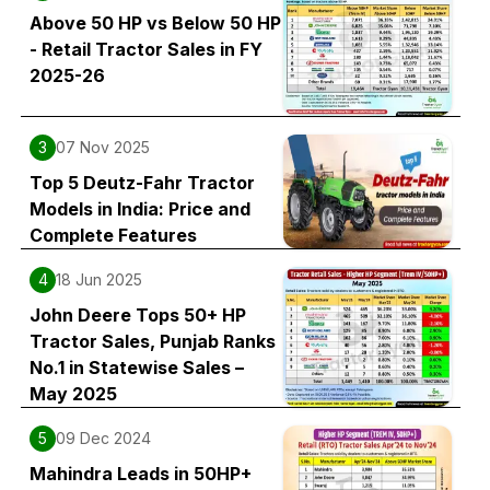
Above 50 HP vs Below 50 HP
- Retail Tractor Sales in FY
2025-26
3
07 Nov 2025
Top 5 Deutz-Fahr Tractor
Models in India: Price and
Complete Features
4
18 Jun 2025
John Deere Tops 50+ HP
Tractor Sales, Punjab Ranks
No.1 in Statewise Sales –
May 2025
5
09 Dec 2024
Mahindra Leads in 50HP+