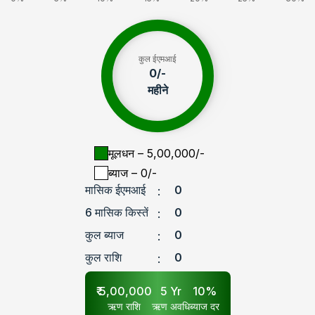
कुल ईएमआई
0
/-
महीने
मूलधन
– ₹
5,00,000
/-
ब्याज
– ₹
0
/-
मासिक ईएमआई
0
:
6 मासिक किस्तें
0
:
कुल ब्याज
0
:
कुल राशि
0
:
₹
5,00,000
5
Yr
10
%
ऋण राशि
ऋण अवधि
ब्याज दर