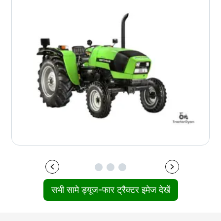
सभी सामे ड्यूज-फार ट्रैक्टर इमेज देखें