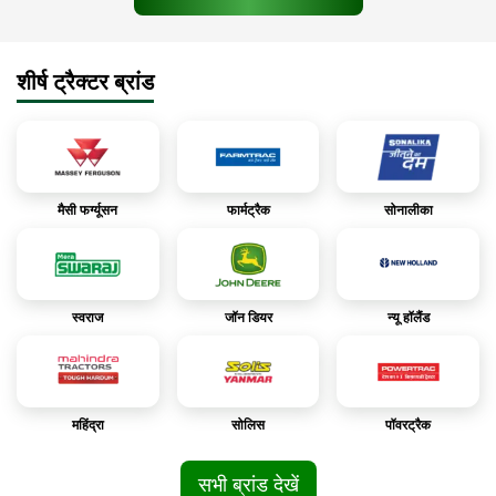
शीर्ष ट्रैक्टर ब्रांड
मैसी फर्ग्यूसन
फार्मट्रैक
सोनालीका
स्वराज
जॉन डियर
न्यू हॉलैंड
महिंद्रा
सोलिस
पॉवरट्रैक
सभी ब्रांड देखें