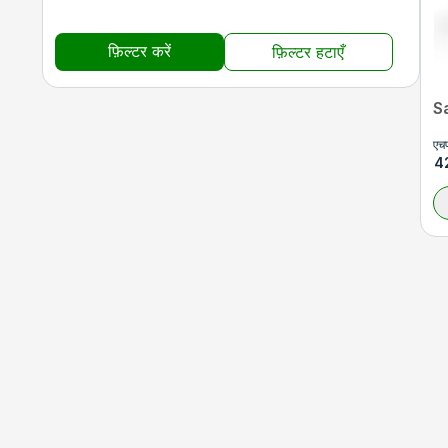
फ़िल्टर करें
फ़िल्टर हटाएँ
S
एच
4