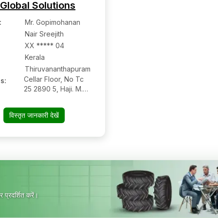
Global Solutions
:
Mr. Gopimohanan
Nair Sreejith
XX ***** 04
Kerala
Thiruvananthapuram
Cellar Floor, No Tc
s:
25 2890 5, Haji. M.
Bawa Commercial
Complex,
विस्तृत जानकारी देखें
Ambujavilasam Road,
Kunnumpuram,
Thiruvananthapuram,
Kerala - 695001
 प्रदर्शित करें।