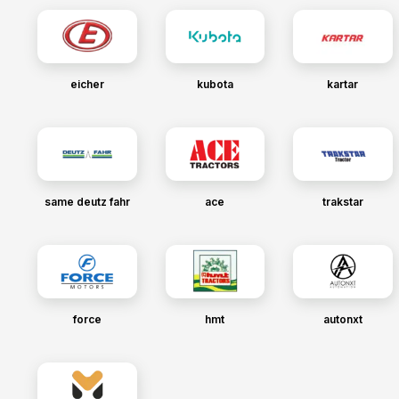
eicher
kubota
kartar
same deutz fahr
ace
trakstar
force
hmt
autonxt