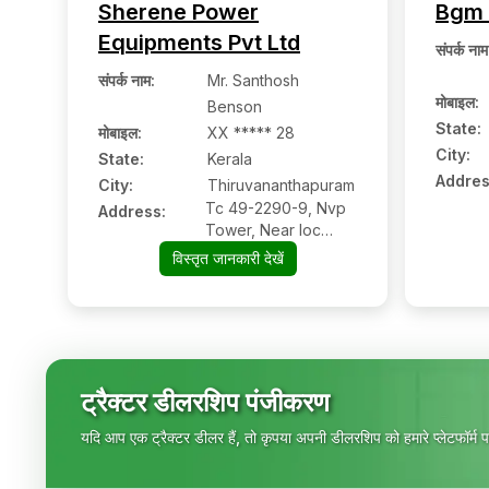
Sherene Power
Bgm 
Equipments Pvt Ltd
संपर्क नाम
संपर्क नाम
:
Mr. Santhosh
मोबाइल
:
Benson
State:
मोबाइल
:
XX ***** 28
City:
State:
Kerala
Addres
City:
Thiruvananthapuram
Tc 49-2290-9, Nvp
Address:
Tower, Near Ioc
Pump, Tc 49-2290-
विस्तृत जानकारी देखें
9, Nvp Tower, Near
Ioc Pump, Vellayani,
Nemom,
Thiruvananthapuram,
Kerala, 695020
ट्रैक्टर डीलरशिप पंजीकरण
यदि आप एक ट्रैक्टर डीलर हैं, तो कृपया अपनी डीलरशिप को हमारे प्लेटफॉर्म पर