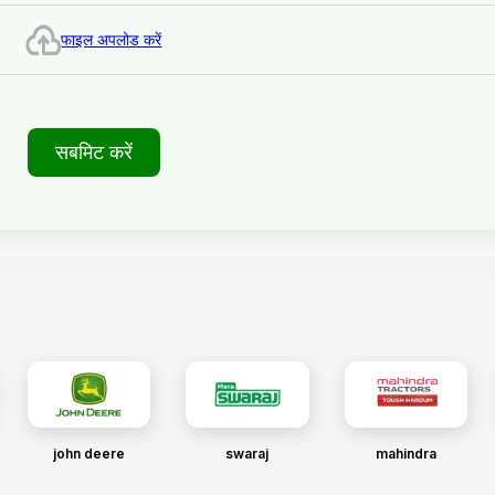
फाइल अपलोड करें
सबमिट करें
john deere
swaraj
mahindra