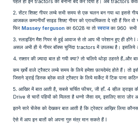
पहले ही इन tractors को बनाना बंद कर दिया है। अब tractors केवल 
2. सेंटर शिफ़्ट गीयर लम्बे सभी समय से एक चलन बन गया था इससे ग
आजकल कम्पनीयाँ साइड शिफ़्ट गीयर को प्राथमिकता दे रही हैं फिर वो 
फिर
Massey ferguson
का 6028 या तो
स्वराज
का 960 सभी सा
3. स्लाइडिंग मैश गियर से हुई आवाज से तो आप भी परेशान हुए ही होंगे
असल अभी ही ये गीयर बॉक्स चुनिंदा tractors में उपलब्ध है। इसलिये अगर 
4. रफ़्तार की ज़्यादा बात हो गयी क्या? तो चलिये थोड़ा ठहरते हैं..और बा
कम ख़र्चे वाले ट्रैक्टर लम्बे समय के लिये हमेशा फ़ायदेमंद होते हैं। त
जिसने ड्राई डिस्क ब्रेक वाले ट्रैक्टर के लिये मार्केट में टिक पाना कठिन 
5. आखिर में बात आती है, सबसे चर्चित फीचर, जी हाँ. 4 व्हील ड्राइव 
Drive से चारों पहियों को मिलता है धन्नो जैसा दम, इसलिए सारा ज़ोर अ
इतने सारे चेंजेस को देखकर बात आती है कि ट्रेक्टर आख़िर लिया कौनसा
ऐसे में आप इन बातों को अपना गुरु मंत्र मान सकते हैं I