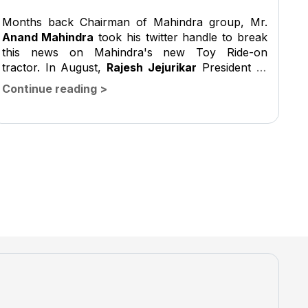
Months back Chairman of Mahindra group, Mr.
Anand Mahindra
took his twitter handle to break
this news on Mahindra's new Toy Ride-on
tractor. In August,
Rajesh Jejurikar
President of
Farm Equipment Mahindra and Mahindra too
Continue reading
>
expressed his excitement on twitter and said this
Mahindra Toy...