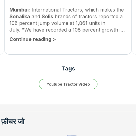
Mumbai:
International Tractors, which makes the
Sonalika
and
Solis
brands of tractors reported a
108 percent jump volume at 1,861 units in
July. "We have recorded a 108 percent growth in
our July volume by billing 1,861 tractors against...
Continue reading
>
Tags
Youtube Tractor Video
र फ़ीचर जो