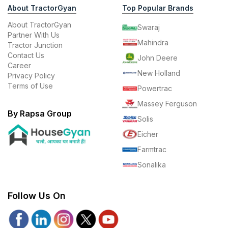
About TractorGyan
Top Popular Brands
About TractorGyan
Swaraj
Partner With Us
Mahindra
Tractor Junction
Contact Us
John Deere
Career
New Holland
Privacy Policy
Terms of Use
Powertrac
Massey Ferguson
By Rapsa Group
Solis
Eicher
Farmtrac
Sonalika
Follow Us On