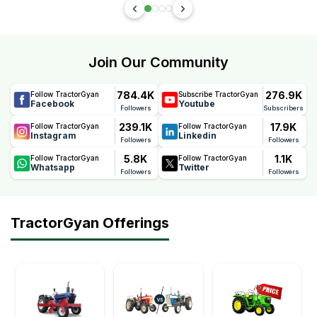
Join Our Community
784.4K
276.9K
Follow TractorGyan
Subscribe TractorGyan
Facebook
Youtube
Followers
Subscribers
239.1K
17.9K
Follow TractorGyan
Follow TractorGyan
Instagram
Linkedin
Followers
Followers
5.8K
1.1K
Follow TractorGyan
Follow TractorGyan
Whatsapp
Twitter
Followers
Followers
TractorGyan Offerings