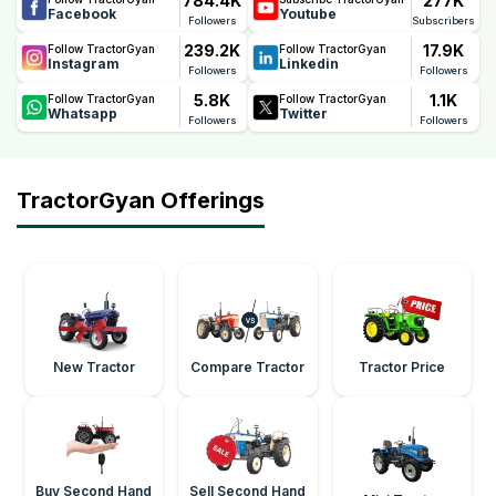
784.4K
277K
Facebook
Youtube
Followers
Subscribers
239.2K
17.9K
Follow TractorGyan
Follow TractorGyan
Instagram
Linkedin
Followers
Followers
5.8K
1.1K
Follow TractorGyan
Follow TractorGyan
Whatsapp
Twitter
Followers
Followers
TractorGyan Offerings
New Tractor
Compare Tractor
Tractor Price
Buy Second Hand
Sell Second Hand