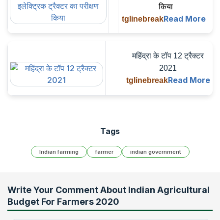
किया
Read More
tglinebreak
महिंद्रा के टॉप 12 ट्रैक्टर
2021
Read More
tglinebreak
Tags
Indian farming
farmer
indian government
Write Your Comment About
Indian Agricultural
Budget For Farmers 2020