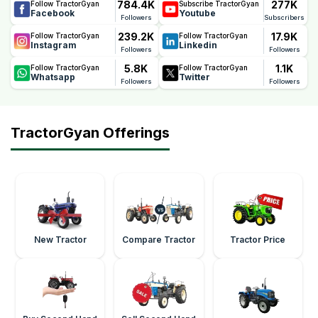
784.4K
277K
Follow TractorGyan
Subscribe TractorGyan
Facebook
Youtube
Followers
Subscribers
239.2K
17.9K
Follow TractorGyan
Follow TractorGyan
Instagram
Linkedin
Followers
Followers
5.8K
1.1K
Follow TractorGyan
Follow TractorGyan
Whatsapp
Twitter
Followers
Followers
TractorGyan Offerings
New Tractor
Compare Tractor
Tractor Price