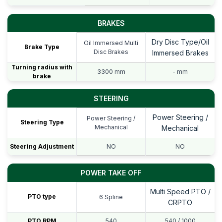
BRAKES
Dry Disc Type/Oil
Oil Immersed Multi
Brake Type
Disc Brakes
Immersed Brakes
Turning radius with
3300 mm
- mm
brake
STEERING
Power Steering /
Power Steering /
Steering Type
Mechanical
Mechanical
Steering Adjustment
NO
NO
POWER TAKE OFF
Multi Speed PTO /
PTO type
6 Spline
CRPTO
PTO RPM
540
540 / 1000