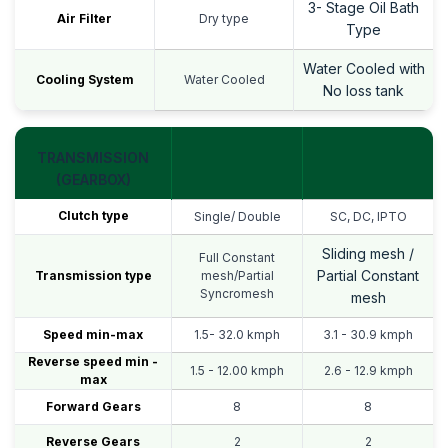
3- Stage Oil Bath
Air Filter
Dry type
Type
Water Cooled with
Cooling System
Water Cooled
No loss tank
TRANSMISSION
(GEARBOX)
Clutch type
Single/ Double
SC, DC, IPTO
Sliding mesh /
Full Constant
Partial Constant
Transmission type
mesh/Partial
Syncromesh
mesh
Speed min-max
1.5- 32.0 kmph
3.1 - 30.9 kmph
Reverse speed min -
1.5 - 12.00 kmph
2.6 - 12.9 kmph
max
Forward Gears
8
8
Reverse Gears
2
2