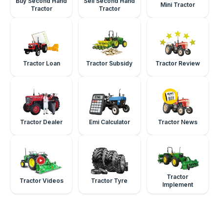
Buy Second Hand
Sell Second Hand
Mini Tractor
Tractor
Tractor
Tractor Loan
Tractor Subsidy
Tractor Review
Tractor Dealer
Emi Calculator
Tractor News
Tractor
Tractor Videos
Tractor Tyre
Implement