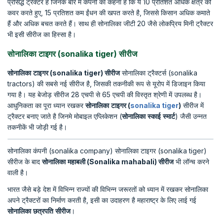
प्रसिद्ध ट्रैक्टर है जिनके बारे में कंपनी का कहना है कि ये 10 प्रतिशत अधिक क्षेत्र को
कवर करते हुए, 15 प्रतिशत कम ईंधन की खपत करते है, जिससे किसान अधिक कमाते
हैं और अधिक बचत करते हैं। साथ ही सोनालिका जीटी 20 जैसे लोकप्रिय मिनी ट्रैक्टर
भी इसी सीरीज का हिस्सा है।
सोनालिका टाइगर (sonalika tiger) सीरीज
सोनालिका
टाइगर
(sonalika tiger)
सीरीज
सोनालिका ट्रैक्टर्स (sonalika
tractors) की सबसे नई सीरीज है, जिसकी तकनीकी रूप से यूरोप में डिजाइन किया
गया है। यह बेजोड़ सीरीज 28 एचपी से 65 एचपी की विस्तृत श्रेणी में उपलब्ध है।
आधुनिकता का पूरा ध्यान रखकर
सोनालिका
टाइगर
(
sonalika tiger
)
सीरीज में
ट्रैक्टर बनाए जाते है जिनमे मोबाइल एप्लिकेशन (
सोनालिका
स्काई
स्मार्ट
) जैसी उन्नत
तकनीकें भी जोड़ी गई है।
सोनालिका कंपनी (sonalika company) सोनालिका टाइगर (sonalika tiger)
सीरीज के बाद
सोनालिका
महाबली
(Sonalika mahabali)
सीरीज
भी लॉन्च करने
वाली है।
भारत जैसे बड़े देश में विभिन्न राज्यों की विभिन्न जरूरतों को ध्यान में रखकर सोनालिका
अपने ट्रैक्टरों का निर्माण करती है, इसी का उदाहरण है महाराष्ट्र के लिए लाई गई
सोनालिका
छत्रपति
सीरीज
।