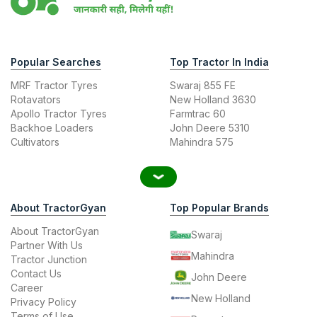
Popular Searches
Top Tractor In India
MRF Tractor Tyres
Swaraj 855 FE
Rotavators
New Holland 3630
Apollo Tractor Tyres
Farmtrac 60
Backhoe Loaders
John Deere 5310
Cultivators
Mahindra 575
About TractorGyan
Top Popular Brands
About TractorGyan
Swaraj
Partner With Us
Mahindra
Tractor Junction
Contact Us
John Deere
Career
New Holland
Privacy Policy
Terms of Use