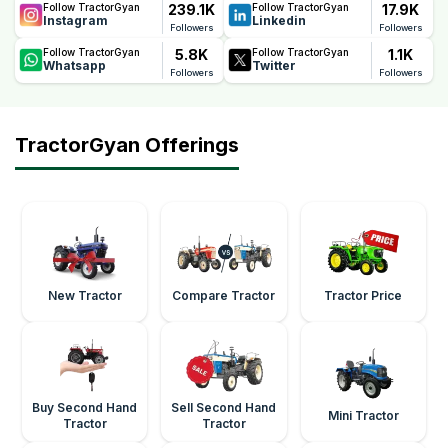
239.1K
17.9K
Follow TractorGyan
Follow TractorGyan
Instagram
Linkedin
Followers
Followers
5.8K
1.1K
Follow TractorGyan
Follow TractorGyan
Whatsapp
Twitter
Followers
Followers
TractorGyan Offerings
New Tractor
Compare Tractor
Tractor Price
Buy Second Hand
Sell Second Hand
Mini Tractor
Tractor
Tractor