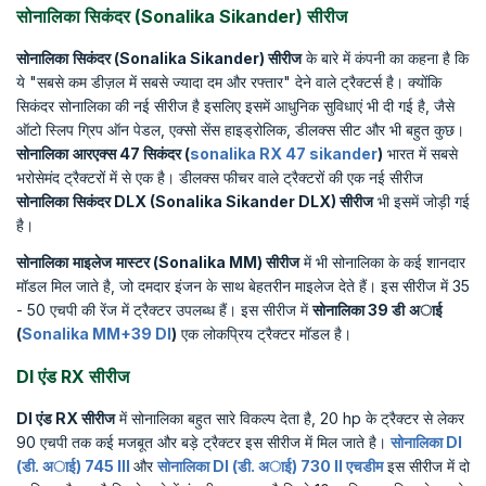
सोनालिका सिकंदर (Sonalika Sikander) सीरीज
सोनालिका
सिकंदर
(Sonalika Sikander)
सीरीज
के बारे में कंपनी का कहना है कि
ये "सबसे कम डीज़ल में सबसे ज्यादा दम और रफ्तार" देने वाले ट्रैक्टर्स है। क्योंकि
सिकंदर सोनालिका की नई सीरीज है इसलिए इसमें आधुनिक सुविधाएं भी दी गई है, जैसे
ऑटो स्लिप ग्रिप ऑन पेडल, एक्सो सेंस हाइड्रोलिक, डीलक्स सीट और भी बहुत कुछ।
सोनालिका
आरएक्स
47
सिकंदर
(
sonalika RX 47 sikander
)
भारत में सबसे
भरोसेमंद ट्रैक्टरों में से एक है। डीलक्स फीचर वाले ट्रैक्टरों की एक नई सीरीज
सोनालिका
सिकंदर
DLX (Sonalika Sikander DLX)
सीरीज
भी इसमें जोड़ी गई
है।
सोनालिका
माइलेज
मास्टर
(Sonalika MM)
सीरीज
में भी सोनालिका के कई शानदार
मॉडल मिल जाते है, जो दमदार इंजन के साथ बेहतरीन माइलेज देते हैं। इस सीरीज में 35
- 50 एचपी की रेंज में ट्रैक्टर उपलब्ध हैं। इस सीरीज में
सोनालिका
39
डी
अाई
(
Sonalika MM+39 DI
)
एक लोकप्रिय ट्रैक्टर मॉडल है।
DI एंड RX सीरीज
DI एंड
RX
सीरीज
में सोनालिका बहुत सारे विकल्प देता है, 20 hp के ट्रैक्टर से लेकर
90 एचपी तक कई मजबूत और बड़े ट्रैक्टर इस सीरीज में मिल जाते है।
सोनालिका
DI
(
डी
.
अाई
) 745 III
और
सोनालिका
DI (
डी
.
अाई
) 730 II
एचडीम
इस सीरीज में दो