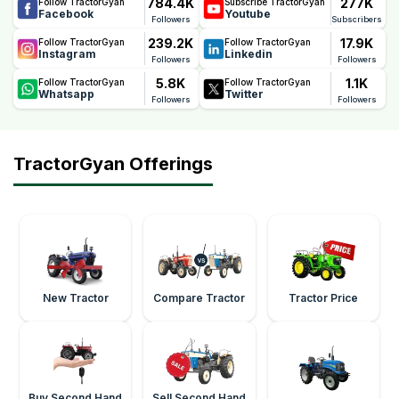
784.4K
277K
Follow TractorGyan
Subscribe TractorGyan
Facebook
Youtube
Followers
Subscribers
239.2K
17.9K
Follow TractorGyan
Follow TractorGyan
Instagram
Linkedin
Followers
Followers
5.8K
1.1K
Follow TractorGyan
Follow TractorGyan
Whatsapp
Twitter
Followers
Followers
TractorGyan Offerings
New Tractor
Compare Tractor
Tractor Price
Buy Second Hand
Sell Second Hand