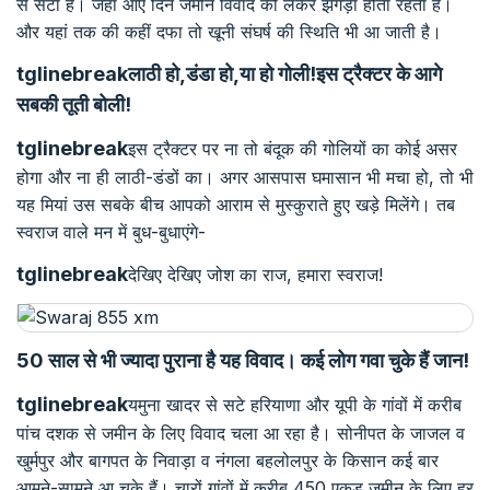
से सटा है। जहां आए दिन जमीन विवाद को लेकर झगड़ा होता रहता है।
और यहां तक की कहीं दफा तो खूनी संघर्ष की स्थिति भी आ जाती है।
tglinebreakलाठी
हो,डंडा
हो
,
या
हो
गोली
!
इस
ट्रैक्टर
के
आगे
सबकी
तूती
बोली!
tglinebreak
इस ट्रैक्टर पर ना तो बंदूक की गोलियों का कोई असर
होगा और ना ही लाठी-डंडों का। अगर आसपास घमासान भी मचा हो, तो भी
यह मियां उस सबके बीच आपको आराम से मुस्कुराते हुए खड़े मिलेंगे। तब
स्वराज वाले मन में बुध-बुधाएंगे-
tglinebreak
देखिए देखिए जोश का राज, हमारा स्वराज!
50 साल
से
भी
ज्यादा
पुराना
है
यह
विवाद।
कई
लोग
गवा
चुके
हैं
जान!
tglinebreak
यमुना खादर से सटे हरियाणा और यूपी के गांवों में करीब
पांच दशक से जमीन के लिए विवाद चला आ रहा है। सोनीपत के जाजल व
खुर्मपुर और बागपत के निवाड़ा व नंगला बहलोलपुर के किसान कई बार
आमने-सामने आ चुके हैं। चारों गांवों में करीब 450 एकड़ जमीन के लिए हर