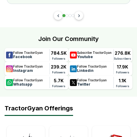
Join Our Community
784.5K
276.8K
Follow TractorGyan
Subscribe TractorGyan
Facebook
Youtube
Followers
Subscribers
239.2K
17.9K
Follow TractorGyan
Follow TractorGyan
Instagram
Linkedin
Followers
Followers
5.7K
1.1K
Follow TractorGyan
Follow TractorGyan
Whatsapp
Twitter
Followers
Followers
TractorGyan Offerings