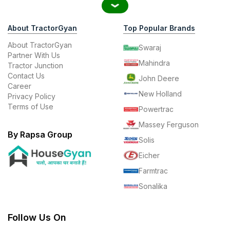
About TractorGyan
Top Popular Brands
About TractorGyan
Swaraj
Partner With Us
Mahindra
Tractor Junction
Contact Us
John Deere
Career
New Holland
Privacy Policy
Terms of Use
Powertrac
Massey Ferguson
By Rapsa Group
Solis
Eicher
Farmtrac
Sonalika
Follow Us On