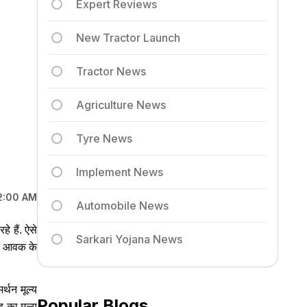
Expert Reviews
New Tractor Launch
Tractor News
Agriculture News
Tyre News
Implement News
12:00 AM
Automobile News
 हैं. ऐसे
Sarkari Yojana News
है. आवक के
्थन मूल्य
Popular Blogs
 का मूल्य