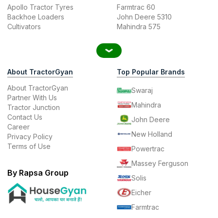
Apollo Tractor Tyres
Farmtrac 60
Backhoe Loaders
John Deere 5310
Cultivators
Mahindra 575
About TractorGyan
Top Popular Brands
About TractorGyan
Swaraj
Partner With Us
Mahindra
Tractor Junction
Contact Us
John Deere
Career
New Holland
Privacy Policy
Terms of Use
Powertrac
Massey Ferguson
By Rapsa Group
Solis
Eicher
Farmtrac