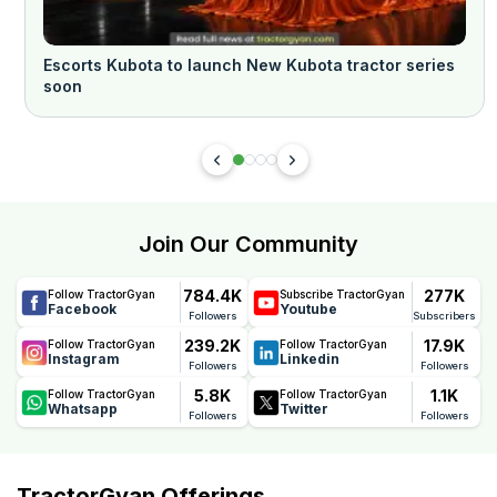
Escorts Kubota to launch New Kubota tractor series
soon
Join Our Community
784.4K
277K
Follow TractorGyan
Subscribe TractorGyan
Facebook
Youtube
Followers
Subscribers
239.2K
17.9K
Follow TractorGyan
Follow TractorGyan
Instagram
Linkedin
Followers
Followers
5.8K
1.1K
Follow TractorGyan
Follow TractorGyan
Whatsapp
Twitter
Followers
Followers
TractorGyan Offerings