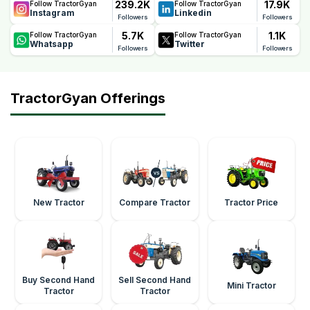
239.2K
17.9K
Follow TractorGyan
Follow TractorGyan
Instagram
Linkedin
Followers
Followers
5.7K
1.1K
Follow TractorGyan
Follow TractorGyan
Whatsapp
Twitter
Followers
Followers
TractorGyan Offerings
New Tractor
Compare Tractor
Tractor Price
Buy Second Hand
Sell Second Hand
Mini Tractor
Tractor
Tractor