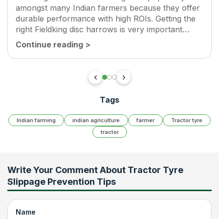
amongst many Indian farmers because they offer
durable performance with high ROIs. Getting the
right Fieldking disc harrows is very important
today. This article focuses on the top 5 Fieldking
Continue reading
>
disc harrows available for Indian farmers.
Tags
Indian farming
indian agriculture
farmer
Tractor tyre
tractor
Write Your Comment About
Tractor Tyre
Slippage Prevention Tips
Name