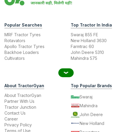
Popular Searches
Top Tractor In India
MRF Tractor Tyres
Swaraj 855 FE
Rotavators
New Holland 3630
Apollo Tractor Tyres
Farmtrac 60
Backhoe Loaders
John Deere 5310
Cultivators
Mahindra 575
About TractorGyan
Top Popular Brands
About TractorGyan
Swaraj
Partner With Us
Mahindra
Tractor Junction
Contact Us
John Deere
Career
New Holland
Privacy Policy
Terms of Use